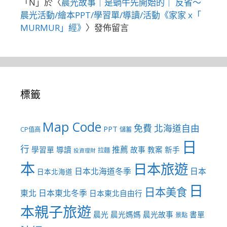
「
N
」於〈
晨光故事｜是蝸牛先開始的｜ 反省～
晨光活動/繪本PPT/學習單/導讀/活動《家家 x「
MURMUR」經》
〉發佈留言
標籤
Map Code
免費
北海道自由
PPT
CP值高
儲蓄
日
行
推薦
學習單
導讀
故事
教案
新手
拉麵
投資理財
本
日本旅遊
日本北海道冬季
日本
日本北海道
日
日本美食
東北
日本東北冬季
日本東北自由行
本親子旅遊
晨光
晨光媽媽
晨光故事
書單
景點