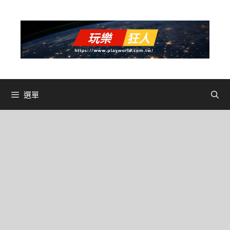
跳
至
主
要
內
容
選單