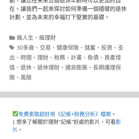
劃，讓您在未來合適退休年齡時可以更加的自
在。讓我們一起來探討如何準備一個穩健的退休
計劃，並為未來的幸福打下堅實的基礎。
分
瘋人生
、
瘋理財
類
標
30多歲
、
交易
、
健康保險
、
儲蓄
、
投資
、
支
籤
出
、
時間
、
理財
、
稅務
、
計畫
、
負債
、
資產增
值
、
退休
、
退休理財
、
通貨膨脹
、
長期護理保
險
、
風險
免費索取超好用《記帳+財務分析》檔案
。
| 想多了解關於理財"記帳"好處的影片，可看
影
片
。