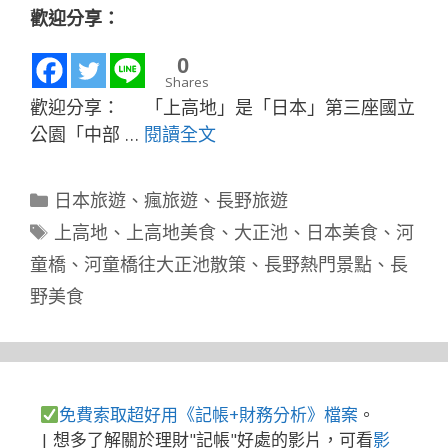
歡迎分享：
0
Shares
歡迎分享： 「上高地」是「日本」第三座國立
公園「中部 …
閱讀全文
分
日本旅遊
、
瘋旅遊
、
長野旅遊
類
標
上高地
、
上高地美食
、
大正池
、
日本美食
、
河
籤
童橋
、
河童橋往大正池散策
、
長野熱門景點
、
長
野美食
免費索取超好用《記帳+財務分析》檔案
。
| 想多了解關於理財"記帳"好處的影片，可看
影