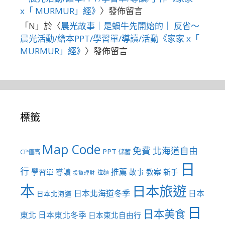
x「 MURMUR」經》
〉發佈留言
「
N
」於〈
晨光故事｜是蝸牛先開始的｜ 反省～
晨光活動/繪本PPT/學習單/導讀/活動《家家 x「
MURMUR」經》
〉發佈留言
標籤
Map Code
免費
北海道自由
PPT
CP值高
儲蓄
日
行
推薦
學習單
導讀
故事
教案
新手
拉麵
投資理財
本
日本旅遊
日本北海道冬季
日本
日本北海道
日
日本美食
東北
日本東北冬季
日本東北自由行