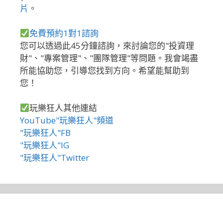
片
。
免費預約1對1諮詢
您可以透過此45分鐘諮詢，來討論您的"投資理
財"、"專案管理"、"團隊管理"等問題。我會竭盡
所能協助您，引導您找到方向。希望能幫助到
您！
玩樂狂人其他連結
YouTube"玩樂狂人"頻道
"玩樂狂人"FB
"玩樂狂人"IG
"玩樂狂人"Twitter