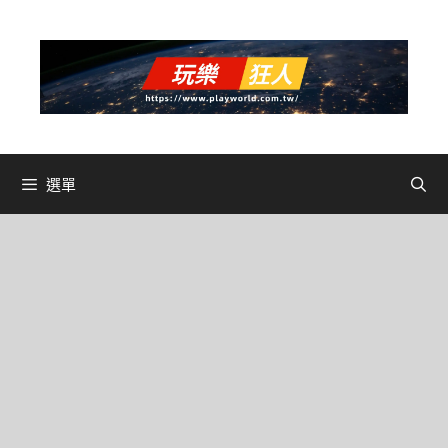
跳
至
主
要
內
容
選單