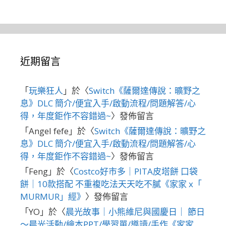
近期留言
「
玩樂狂人
」於〈
Switch《薩爾達傳說：曠野之
息》DLC 簡介/便宜入手/啟動流程/問題解答/心
得，年度鉅作不容錯過~
〉發佈留言
「
Angel fefe
」於〈
Switch《薩爾達傳說：曠野之
息》DLC 簡介/便宜入手/啟動流程/問題解答/心
得，年度鉅作不容錯過~
〉發佈留言
「
Feng
」於〈
Costco好市多｜PITA皮塔餅 口袋
餅｜10款搭配 不重複吃法天天吃不膩《家家 x「
MURMUR」經》
〉發佈留言
「
YO
」於〈
晨光故事｜小熊維尼與國慶日｜ 節日
～晨光活動/繪本PPT/學習單/導讀/手作《家家