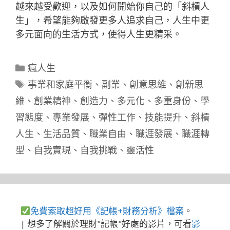
越來越受歡迎，以及如何開始你自己的「斜槓人
生」，希望能夠啟發更多人追求自己，人生中更
多元面向的生活方式，使得人生更精采。
分
瘋人生
類
標
事業和家庭平衡
、
副業
、
創意思維
、
創新思
籤
維
、
創業精神
、
創造力
、
多元化
、
多重身份
、
學
習態度
、
專業發展
、
彈性工作
、
技能提升
、
斜槓
人生
、
生活品質
、
職業自由
、
職涯發展
、
職涯轉
型
、
自我實現
、
自我挑戰
、
靈活性
免費索取超好用《記帳+財務分析》檔案
。
| 想多了解關於理財"記帳"好處的影片，可看
影