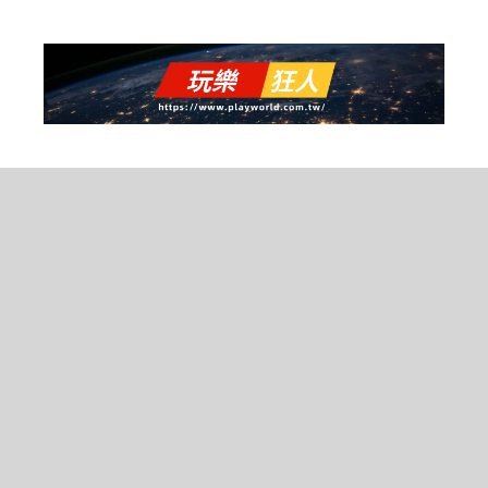
跳
至
主
要
內
容