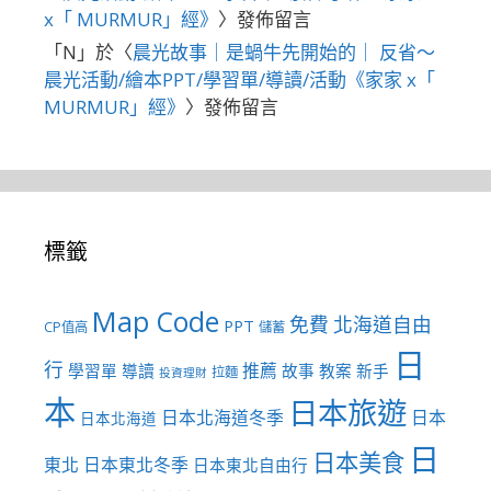
x「 MURMUR」經》
〉發佈留言
「
N
」於〈
晨光故事｜是蝸牛先開始的｜ 反省～
晨光活動/繪本PPT/學習單/導讀/活動《家家 x「
MURMUR」經》
〉發佈留言
標籤
Map Code
免費
北海道自由
PPT
CP值高
儲蓄
日
行
推薦
學習單
導讀
故事
教案
新手
拉麵
投資理財
本
日本旅遊
日本北海道冬季
日本
日本北海道
日
日本美食
東北
日本東北冬季
日本東北自由行