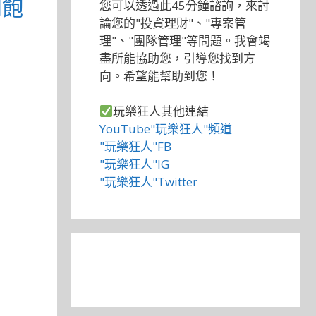
到飽
您可以透過此45分鐘諮詢，來討
論您的"投資理財"、"專案管
理"、"團隊管理"等問題。我會竭
盡所能協助您，引導您找到方
向。希望能幫助到您！
玩樂狂人其他連結
YouTube"玩樂狂人"頻道
"玩樂狂人"FB
"玩樂狂人"IG
"玩樂狂人"Twitter