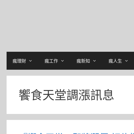
瘋理財
瘋工作
瘋新知
瘋人生
饗食天堂調漲訊息