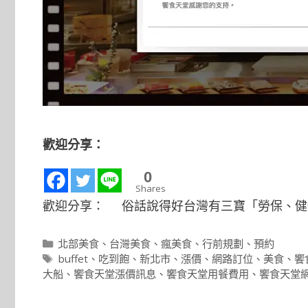
歡迎分享：
0
Shares
歡迎分享： 俗話說得好台灣有三寶「勞保、健保
分
北部美食
、
台灣美食
、
瘋美食
、
行前規劃
、
預約
類
標
buffet
、
吃到飽
、
新北市
、
漲價
、
網路訂位
、
美食
、
饗
籤
大船
、
饗食天堂漲價訊息
、
饗食天堂用餐費用
、
饗食天堂