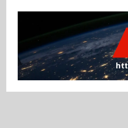
跳
至
主
要
內
容