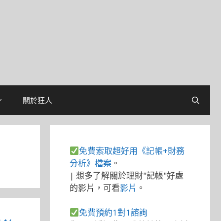
關於狂人
免費索取超好用《記帳+財務
分析》檔案
。
| 想多了解關於理財"記帳"好處
的影片，可看
影片
。
免費預約1對1諮詢