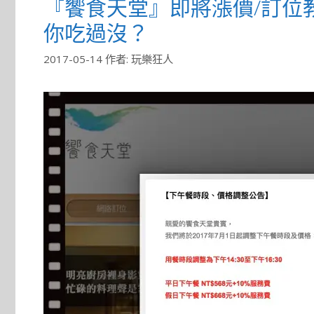
『饗食天堂』即將漲價/訂位
你吃過沒？
2017-05-14
作者:
玩樂狂人