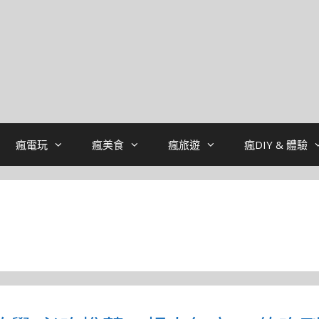
瘋電玩
瘋美食
瘋旅遊
瘋DIY & 體驗