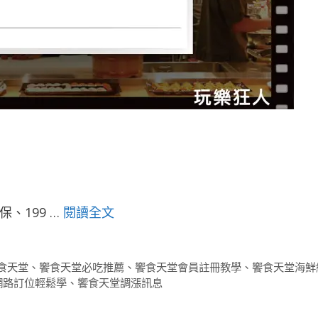
、199 …
閱讀全文
食天堂
、
饗食天堂必吃推薦
、
饗食天堂會員註冊教學
、
饗食天堂海鮮
網路訂位輕鬆學
、
饗食天堂調漲訊息