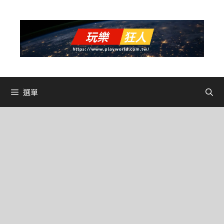
跳
至
主
要
內
容
選單