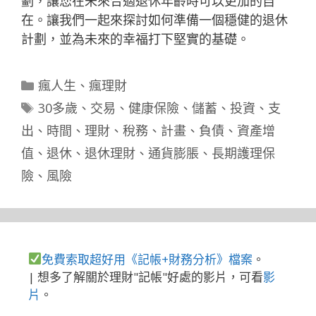
劃，讓您在未來合適退休年齡時可以更加的自
在。讓我們一起來探討如何準備一個穩健的退休
計劃，並為未來的幸福打下堅實的基礎。
分
瘋人生
、
瘋理財
類
標
30多歲
、
交易
、
健康保險
、
儲蓄
、
投資
、
支
籤
出
、
時間
、
理財
、
稅務
、
計畫
、
負債
、
資產增
值
、
退休
、
退休理財
、
通貨膨脹
、
長期護理保
險
、
風險
免費索取超好用《記帳+財務分析》檔案
。
| 想多了解關於理財"記帳"好處的影片，可看
影
片
。