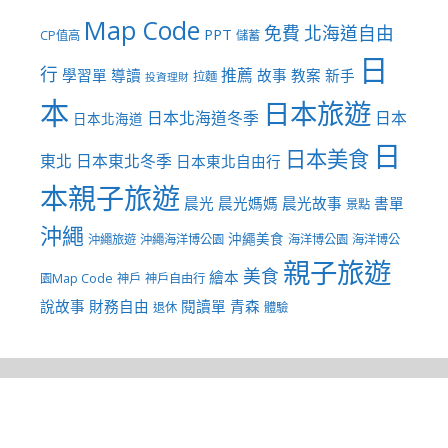
Map Code
免費
北海道自由
PPT
CP值高
儲蓄
日
行
推薦
學習單
導讀
故事
教案
新手
拉麵
投資理財
本
日本旅遊
日本北海道冬季
日本
日本北海道
日
日本美食
東北
日本東北冬季
日本東北自由行
本親子旅遊
晨光
晨光媽媽
晨光故事
書單
景點
沖繩
沖繩美食
沖繩旅遊
沖繩海洋博公園
海洋博公園
海洋博公
親子旅遊
美食
繪本
園Map Code
神戶
神戶自由行
說故事
財務自由
閱讀單
青森
退休
體驗