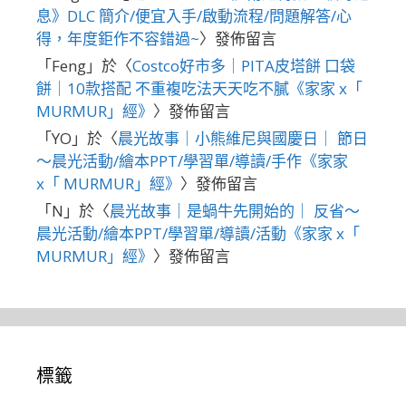
息》DLC 簡介/便宜入手/啟動流程/問題解答/心
得，年度鉅作不容錯過~
〉發佈留言
「
Feng
」於〈
Costco好市多｜PITA皮塔餅 口袋
餅｜10款搭配 不重複吃法天天吃不膩《家家 x「
MURMUR」經》
〉發佈留言
「
YO
」於〈
晨光故事｜小熊維尼與國慶日｜ 節日
～晨光活動/繪本PPT/學習單/導讀/手作《家家
x「 MURMUR」經》
〉發佈留言
「
N
」於〈
晨光故事｜是蝸牛先開始的｜ 反省～
晨光活動/繪本PPT/學習單/導讀/活動《家家 x「
MURMUR」經》
〉發佈留言
標籤