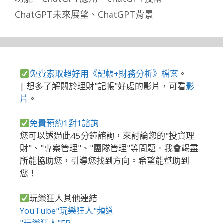
ChatGPT未來展望
、
ChatGPT背景
免費索取超好用《記帳+財務分析》檔案
。
| 想多了解關於理財"記帳"好處的影片，可看
影
片
。
免費預約1對1諮詢
您可以透過此45分鐘諮詢，來討論您的"投資理
財"、"專案管理"、"團隊管理"等問題。我會竭盡
所能協助您，引導您找到方向。希望能幫助到
您！
玩樂狂人其他連結
YouTube"玩樂狂人"頻道
"玩樂狂人"FB