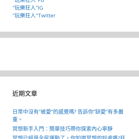
"玩樂狂人"IG
"玩樂狂人"Twitter
近期文章
日常中沒有”被愛”的感覺嗎? 告訴你”缺愛”有多嚴
重。
冥想新手入門：簡單技巧帶你探索內心寧靜
冥想已經是全民運動了，你知道冥想的好處嗎?狂