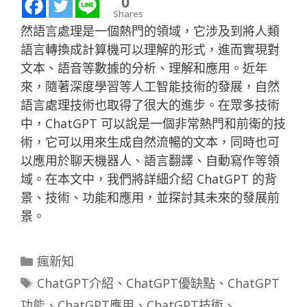
0
Shares
然語言處理是一個熱門的領域，它涉及到將人類
語言轉換成計算機可以理解的形式，進而實現對
文本、語音等數據的分析、理解和應用。近年
來，隨著深度學習等人工智能技術的發展，自然
語言處理技術也取得了很大的進步。在眾多技術
中，ChatGPT 可以說是一個非常熱門和前衛的技
術，它可以用來生成自然流暢的文本，同時也可
以應用於聊天機器人、語言翻譯、自動寫作等領
域。在本文中，我們將詳細介紹 ChatGPT 的背
景、技術、功能和應用，並探討其未來的發展前
景。
分
瘋新知
類
標
ChatGPT介紹
、
ChatGPT優缺點
、
ChatGPT
籤
功能
、
ChatGPT應用
、
ChatGPT技術
、