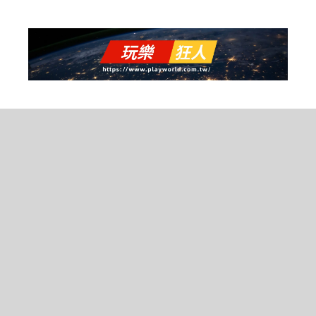
跳
至
主
要
內
容