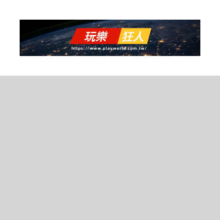
跳
至
主
要
內
容