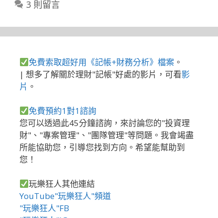
3 則留言
免費索取超好用《記帳+財務分析》檔案
。
| 想多了解關於理財"記帳"好處的影片，可看
影
片
。
免費預約1對1諮詢
您可以透過此45分鐘諮詢，來討論您的"投資理
財"、"專案管理"、"團隊管理"等問題。我會竭盡
所能協助您，引導您找到方向。希望能幫助到
您！
玩樂狂人其他連結
YouTube"玩樂狂人"頻道
"玩樂狂人"FB