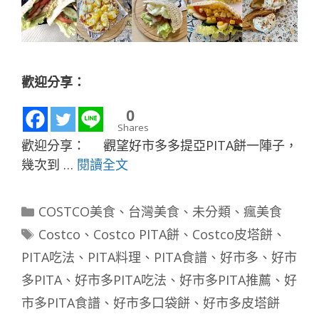
歡迎分享：
0
Shares
歡迎分享： 觀望好市多多提亞PITA餅一陣子，
幾次到 …
閱讀全文
分
COSTCO美食
、
台灣美食
、
未分類
、
瘋美食
類
標
Costco
、
Costco PITA餅
、
Costco皮塔餅
、
籤
PITA吃法
、
PITA料理
、
PITA食譜
、
好市多
、
好市
多PITA
、
好市多PITA吃法
、
好市多PITA推薦
、
好
市多PITA食譜
、
好市多口袋餅
、
好市多皮塔餅