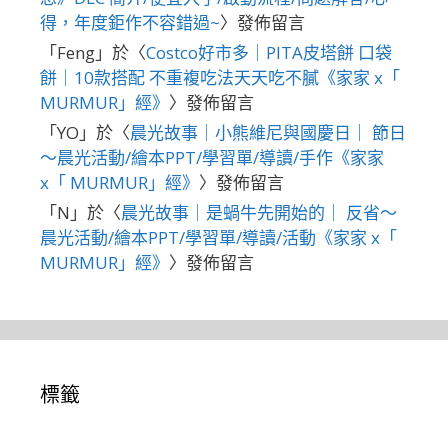
得，年度鉅作不容錯過~
〉發佈留言
「
Feng
」於〈
Costco好市多｜PITA皮塔餅 口袋
餅｜10款搭配 不重複吃法天天吃不膩《家家 x「
MURMUR」經》
〉發佈留言
「
YO
」於〈
晨光故事｜小熊維尼與國慶日｜ 節日
～晨光活動/繪本PPT/學習單/導讀/手作《家家
x「 MURMUR」經》
〉發佈留言
「
N
」於〈
晨光故事｜是蝸牛先開始的｜ 反省～
晨光活動/繪本PPT/學習單/導讀/活動《家家 x「
MURMUR」經》
〉發佈留言
標籤