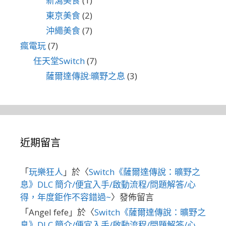
新瀉美食
(1)
東京美食
(2)
沖繩美食
(7)
瘋電玩
(7)
任天堂Switch
(7)
薩爾達傳說:曠野之息
(3)
近期留言
「
玩樂狂人
」於〈
Switch《薩爾達傳說：曠野之
息》DLC 簡介/便宜入手/啟動流程/問題解答/心
得，年度鉅作不容錯過~
〉發佈留言
「
Angel fefe
」於〈
Switch《薩爾達傳說：曠野之
息》DLC 簡介/便宜入手/啟動流程/問題解答/心