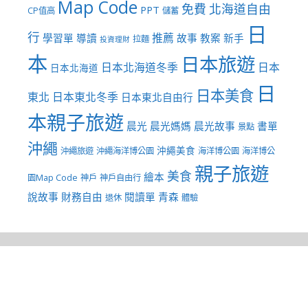
Map Code
免費
北海道自由
PPT
CP值高
儲蓄
日
行
推薦
學習單
導讀
故事
教案
新手
拉麵
投資理財
本
日本旅遊
日本北海道冬季
日本
日本北海道
日
日本美食
東北
日本東北冬季
日本東北自由行
本親子旅遊
晨光
晨光媽媽
晨光故事
書單
景點
沖繩
沖繩美食
沖繩旅遊
沖繩海洋博公園
海洋博公園
海洋博公
親子旅遊
美食
繪本
園Map Code
神戶
神戶自由行
說故事
財務自由
閱讀單
青森
退休
體驗