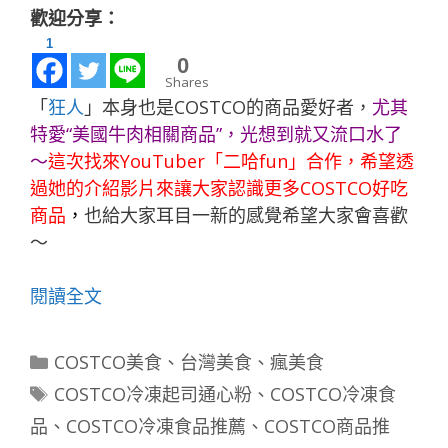
歡迎分享：
1
0
Shares
「
狂人
」本身也是COSTCO的商品愛好者，
尤其
特愛“美國牛肉相關商品”，光想到就又流口水了
～
這次找來YouTuber「
二哈fun
」合作，希望透
過她的介紹影片來讓大家認識更多COSTCO好吃
商品
，
也給大家耳目一新的感覺希望大家會喜歡
～
閱讀全文
分
COSTCO美食
、
台灣美食
、
瘋美食
類
標
COSTCO冷凍起司通心粉
、
COSTCO冷凍食
籤
品
、
COSTCO冷凍食品推薦
、
COSTCO商品推