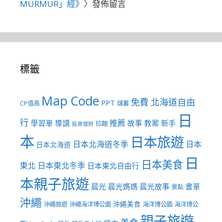
MURMUR」經》
〉發佈留言
標籤
Map Code
免費
北海道自由
PPT
CP值高
儲蓄
日
行
推薦
學習單
導讀
故事
教案
新手
拉麵
投資理財
本
日本旅遊
日本北海道冬季
日本
日本北海道
日
日本美食
東北
日本東北冬季
日本東北自由行
本親子旅遊
晨光
晨光媽媽
晨光故事
書單
景點
沖繩
沖繩美食
沖繩旅遊
沖繩海洋博公園
海洋博公園
海洋博公
親子旅遊