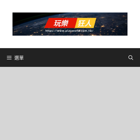
跳
至
主
要
內
容
選單