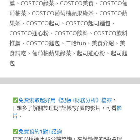
薦
、
COSTCO綠茶
、
COSTCO美食
、
COSTCO葡
萄柚茶
、
COSTCO葡萄柚蘋果綠茶
、
COSTCO蘋
果茶
、
COSTCO起司
、
COSTCO起司麵包
、
COSTCO通心粉
、
COSTCO飲料
、
COSTCO飲料
推薦
、
COSTCO麵包
、
二哈fun
、
美食介紹
、
美
食試吃
、
葡萄柚蘋果綠茶
、
起司通心粉
、
起司麵
包
免費索取超好用《記帳+財務分析》檔案
。
| 想多了解關於理財"記帳"好處的影片，可看
影
片
。
免費預約1對1諮詢
您可以透過此45分鐘諮詢，來討論您的"投資理