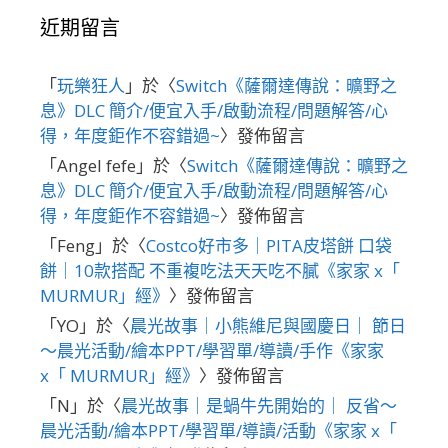
近期留言
「
玩樂狂人
」於〈
Switch《薩爾達傳說：曠野之
息》DLC 簡介/便宜入手/啟動流程/問題解答/心
得，年度鉅作不容錯過~
〉發佈留言
「
Angel fefe
」於〈
Switch《薩爾達傳說：曠野之
息》DLC 簡介/便宜入手/啟動流程/問題解答/心
得，年度鉅作不容錯過~
〉發佈留言
「
Feng
」於〈
Costco好市多｜PITA皮塔餅 口袋
餅｜10款搭配 不重複吃法天天吃不膩《家家 x「
MURMUR」經》
〉發佈留言
「
YO
」於〈
晨光故事｜小熊維尼與國慶日｜ 節日
～晨光活動/繪本PPT/學習單/導讀/手作《家家
x「 MURMUR」經》
〉發佈留言
「
N
」於〈
晨光故事｜是蝸牛先開始的｜ 反省～
晨光活動/繪本PPT/學習單/導讀/活動《家家 x「