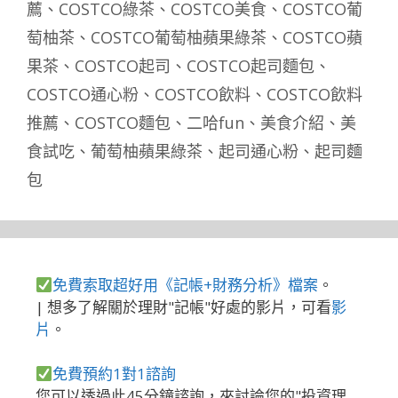
薦
、
COSTCO綠茶
、
COSTCO美食
、
COSTCO葡
萄柚茶
、
COSTCO葡萄柚蘋果綠茶
、
COSTCO蘋
果茶
、
COSTCO起司
、
COSTCO起司麵包
、
COSTCO通心粉
、
COSTCO飲料
、
COSTCO飲料
推薦
、
COSTCO麵包
、
二哈fun
、
美食介紹
、
美
食試吃
、
葡萄柚蘋果綠茶
、
起司通心粉
、
起司麵
包
免費索取超好用《記帳+財務分析》檔案
。
| 想多了解關於理財"記帳"好處的影片，可看
影
片
。
免費預約1對1諮詢
您可以透過此45分鐘諮詢，來討論您的"投資理