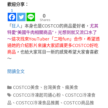
歡迎分享：
1
0
Shares
「
狂人
」本身也是COSTCO的商品愛好者，
尤其
特愛“美國牛肉相關商品”，光想到就又流口水了
～
這次找來YouTuber「
二哈fun
」合作，希望透
過她的介紹影片來讓大家認識更多COSTCO好吃
商品
，
也給大家耳目一新的感覺希望大家會喜歡
～
閱讀全文
分
COSTCO美食
、
台灣美食
、
瘋美食
類
標
COSTCO冷凍起司通心粉
、
COSTCO冷凍食
籤
品
、
COSTCO冷凍食品推薦
、
COSTCO商品推