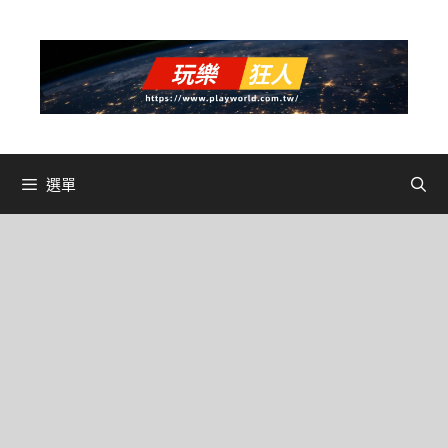
跳
至
主
要
內
容
選單