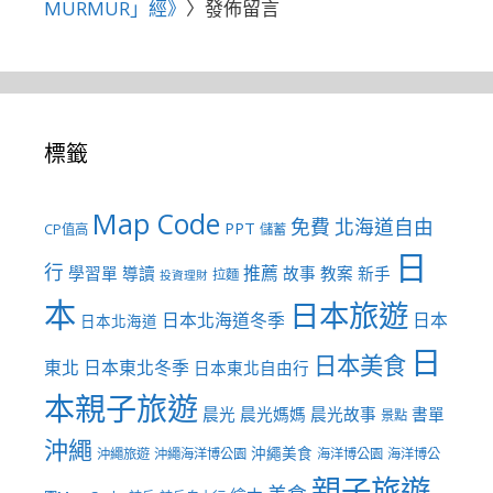
MURMUR」經》
〉發佈留言
標籤
Map Code
免費
北海道自由
PPT
CP值高
儲蓄
日
行
推薦
學習單
導讀
故事
教案
新手
拉麵
投資理財
本
日本旅遊
日本北海道冬季
日本
日本北海道
日
日本美食
東北
日本東北冬季
日本東北自由行
本親子旅遊
晨光
晨光媽媽
晨光故事
書單
景點
沖繩
沖繩美食
沖繩旅遊
沖繩海洋博公園
海洋博公園
海洋博公
親子旅遊