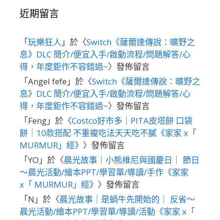
近期留言
「
玩樂狂人
」於〈
Switch《薩爾達傳說：曠野之
息》DLC 簡介/便宜入手/啟動流程/問題解答/心
得，年度鉅作不容錯過~
〉發佈留言
「
Angel fefe
」於〈
Switch《薩爾達傳說：曠野之
息》DLC 簡介/便宜入手/啟動流程/問題解答/心
得，年度鉅作不容錯過~
〉發佈留言
「
Feng
」於〈
Costco好市多｜PITA皮塔餅 口袋
餅｜10款搭配 不重複吃法天天吃不膩《家家 x「
MURMUR」經》
〉發佈留言
「
YO
」於〈
晨光故事｜小熊維尼與國慶日｜ 節日
～晨光活動/繪本PPT/學習單/導讀/手作《家家
x「 MURMUR」經》
〉發佈留言
「
N
」於〈
晨光故事｜是蝸牛先開始的｜ 反省～
晨光活動/繪本PPT/學習單/導讀/活動《家家 x「