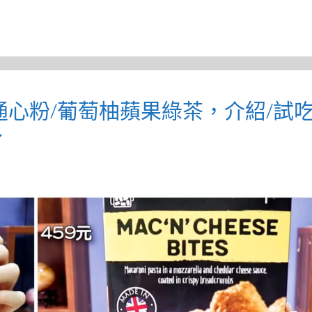
通心粉/葡萄柚蘋果綠茶，介紹/試吃
～