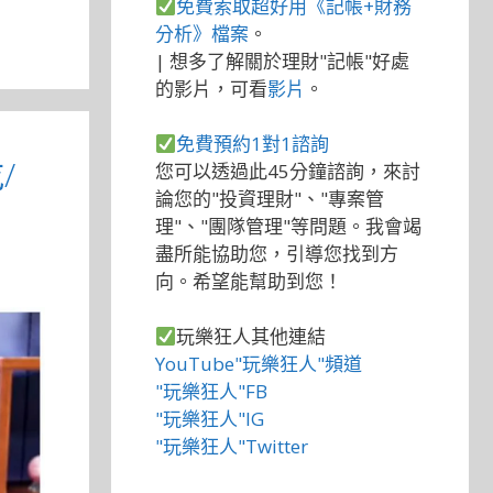
免費索取超好用《記帳+財務
分析》檔案
。
| 想多了解關於理財"記帳"好處
的影片，可看
影片
。
免費預約1對1諮詢
/
您可以透過此45分鐘諮詢，來討
論您的"投資理財"、"專案管
理"、"團隊管理"等問題。我會竭
盡所能協助您，引導您找到方
向。希望能幫助到您！
玩樂狂人其他連結
YouTube"玩樂狂人"頻道
"玩樂狂人"FB
"玩樂狂人"IG
"玩樂狂人"Twitter