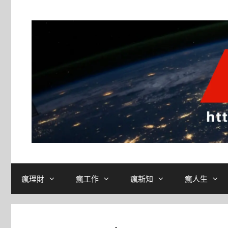
跳
至
主
要
內
容
瘋理財
瘋工作
瘋新知
瘋人生