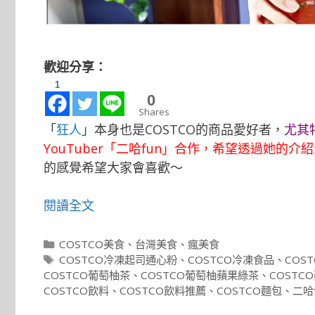
歡迎分享：
1
0
Shares
「
狂人
」本身也是COSTCO的商品愛好者，
尤其
YouTuber「
二哈fun
」合作，希望透過她的介紹
的感覺希望大家會喜歡～
閱讀全文
分
COSTCO美食
、
台灣美食
、
瘋美食
類
標
COSTCO冷凍起司通心粉
、
COSTCO冷凍食品
、
COS
籤
COSTCO葡萄柚茶
、
COSTCO葡萄柚蘋果綠茶
、
COSTC
COSTCO飲料
、
COSTCO飲料推薦
、
COSTCO麵包
、
二哈