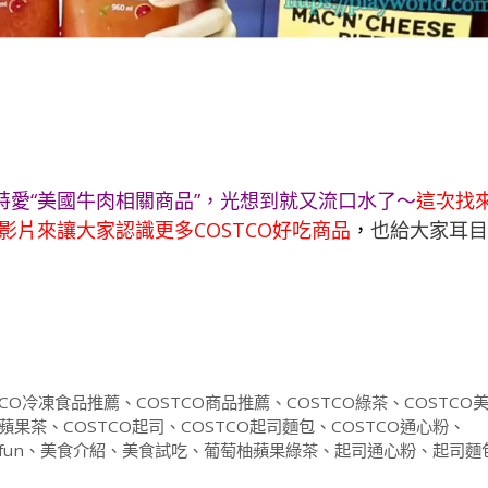
特愛“美國牛肉相關商品”，光想到就又流口水了～
這次找
影片來讓大家認識更多COSTCO好吃商品
，
也給大家耳目
TCO冷凍食品推薦
、
COSTCO商品推薦
、
COSTCO綠茶
、
COSTCO
O蘋果茶
、
COSTCO起司
、
COSTCO起司麵包
、
COSTCO通心粉
、
fun
、
美食介紹
、
美食試吃
、
葡萄柚蘋果綠茶
、
起司通心粉
、
起司麵