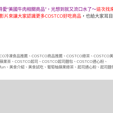
特愛“美國牛肉相關商品”，光想到就又流口水了～
這次找
影片來讓大家認識更多COSTCO好吃商品
，
也給大家耳目
TCO冷凍食品推薦
、
COSTCO商品推薦
、
COSTCO綠茶
、
COSTCO
O蘋果茶
、
COSTCO起司
、
COSTCO起司麵包
、
COSTCO通心粉
、
fun
、
美食介紹
、
美食試吃
、
葡萄柚蘋果綠茶
、
起司通心粉
、
起司麵