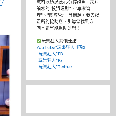
/
您可以透過此45分鐘諮詢，來討
論您的"投資理財"、"專案管
理"、"團隊管理"等問題。我會竭
盡所能協助您，引導您找到方
向。希望能幫助到您！
玩樂狂人其他連結
YouTube"玩樂狂人"頻道
"玩樂狂人"FB
"玩樂狂人"IG
"玩樂狂人"Twitter