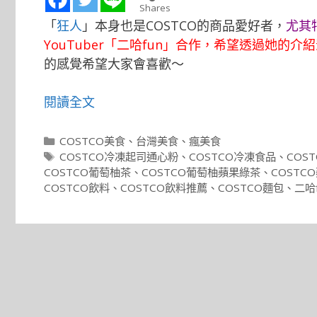
Shares
「
狂人
」本身也是COSTCO的商品愛好者，
尤其
YouTuber「
二哈fun
」合作，希望透過她的介紹
的感覺希望大家會喜歡～
閱讀全文
分
COSTCO美食
、
台灣美食
、
瘋美食
類
標
COSTCO冷凍起司通心粉
、
COSTCO冷凍食品
、
COS
籤
COSTCO葡萄柚茶
、
COSTCO葡萄柚蘋果綠茶
、
COSTC
COSTCO飲料
、
COSTCO飲料推薦
、
COSTCO麵包
、
二哈