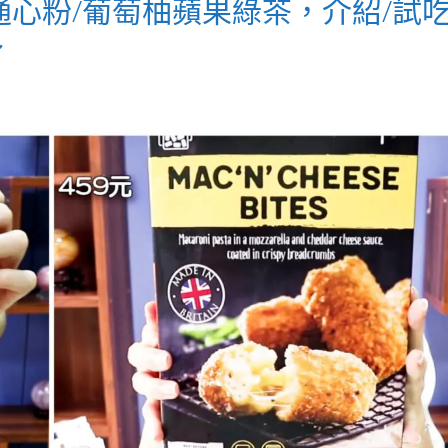
通心粉/葡萄柚蘋果綠茶，介紹/試吃
～