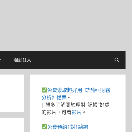
關於狂人
免費索取超好用《記帳+財務
分析》檔案
。
| 想多了解關於理財"記帳"好處
的影片，可看
影片
。
免費預約1對1諮詢