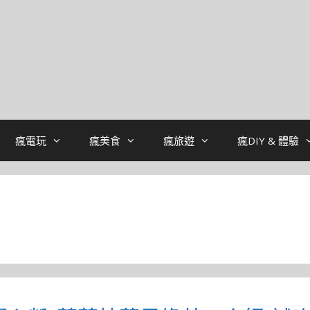
瘋電玩
瘋美食
瘋旅遊
瘋DIY & 體驗