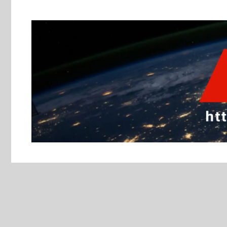
跳
至
主
要
內
容