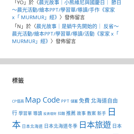
「
YO
」於〈
晨光故事｜小熊維尼與國慶日｜ 節日
～晨光活動/繪本PPT/學習單/導讀/手作《家家
x「 MURMUR」經》
〉發佈留言
「
N
」於〈
晨光故事｜是蝸牛先開始的｜ 反省～
晨光活動/繪本PPT/學習單/導讀/活動《家家 x「
MURMUR」經》
〉發佈留言
標籤
Map Code
免費
北海道自由
PPT
CP值高
儲蓄
日
行
推薦
學習單
導讀
故事
教案
新手
拉麵
投資理財
本
日本旅遊
日本北海道冬季
日本
日本北海道