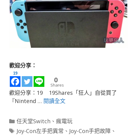
歡迎分享：
19
0
Shares
歡迎分享：19 19Shares「狂人」自從買了
『Nintend …
閱讀全文
分
任天堂Switch
、
瘋電玩
類
標
Joy-Con左手把異常
、
Joy-Con手把故障
、