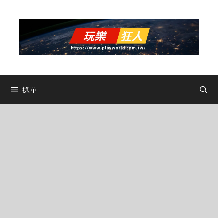
跳
至
主
要
內
容
選單