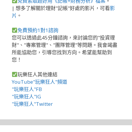
免費索取超好用《記帳+財務分析》檔案
。
| 想多了解關於理財"記帳"好處的影片，可看
影
片
。
免費預約1對1諮詢
您可以透過此45分鐘諮詢，來討論您的"投資理
財"、"專案管理"、"團隊管理"等問題。我會竭盡
所能協助您，引導您找到方向。希望能幫助到
您！
玩樂狂人其他連結
YouTube"玩樂狂人"頻道
"玩樂狂人"FB
"玩樂狂人"IG
"玩樂狂人"Twitter