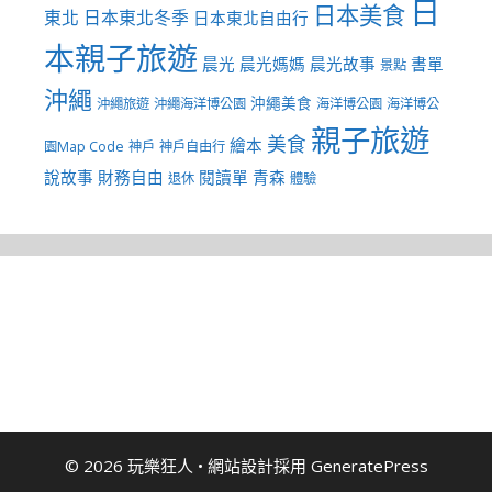
日
日本美食
東北
日本東北冬季
日本東北自由行
本親子旅遊
晨光
晨光媽媽
晨光故事
書單
景點
沖繩
沖繩美食
沖繩旅遊
沖繩海洋博公園
海洋博公園
海洋博公
親子旅遊
美食
繪本
園Map Code
神戶
神戶自由行
說故事
財務自由
閱讀單
青森
退休
體驗
© 2026 玩樂狂人
• 網站設計採用
GeneratePress