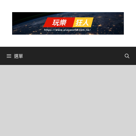
跳
至
主
要
內
容
選單