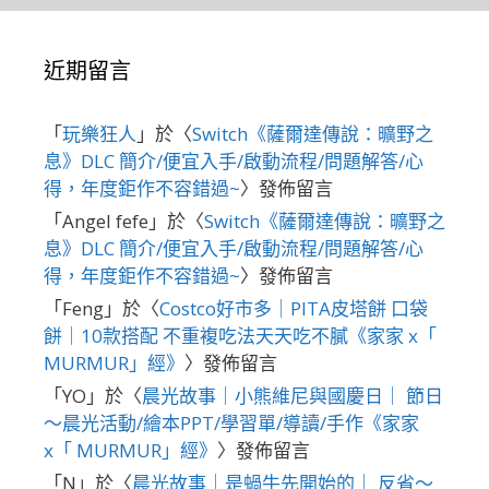
近期留言
「
玩樂狂人
」於〈
Switch《薩爾達傳說：曠野之
息》DLC 簡介/便宜入手/啟動流程/問題解答/心
得，年度鉅作不容錯過~
〉發佈留言
「
Angel fefe
」於〈
Switch《薩爾達傳說：曠野之
息》DLC 簡介/便宜入手/啟動流程/問題解答/心
得，年度鉅作不容錯過~
〉發佈留言
「
Feng
」於〈
Costco好市多｜PITA皮塔餅 口袋
餅｜10款搭配 不重複吃法天天吃不膩《家家 x「
MURMUR」經》
〉發佈留言
「
YO
」於〈
晨光故事｜小熊維尼與國慶日｜ 節日
～晨光活動/繪本PPT/學習單/導讀/手作《家家
x「 MURMUR」經》
〉發佈留言
「
N
」於〈
晨光故事｜是蝸牛先開始的｜ 反省～