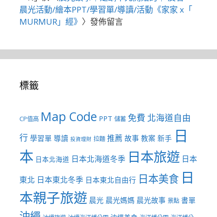
晨光活動/繪本PPT/學習單/導讀/活動《家家 x「
MURMUR」經》
〉發佈留言
標籤
Map Code
免費
北海道自由
PPT
CP值高
儲蓄
日
行
推薦
學習單
導讀
故事
教案
新手
拉麵
投資理財
本
日本旅遊
日本北海道冬季
日本
日本北海道
日
日本美食
東北
日本東北冬季
日本東北自由行
本親子旅遊
晨光
晨光媽媽
晨光故事
書單
景點
沖繩