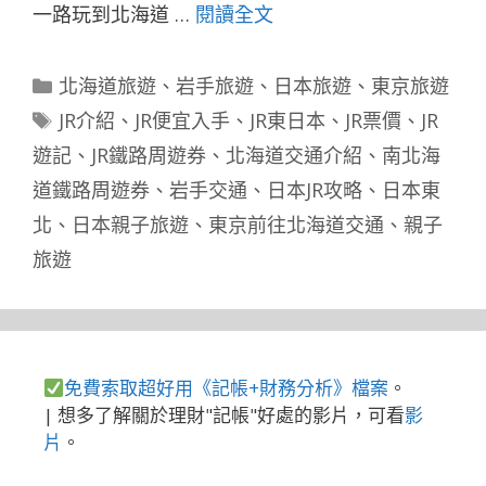
一路玩到北海道 …
閱讀全文
分
北海道旅遊
、
岩手旅遊
、
日本旅遊
、
東京旅遊
類
標
JR介紹
、
JR便宜入手
、
JR東日本
、
JR票價
、
JR
籤
遊記
、
JR鐵路周遊券
、
北海道交通介紹
、
南北海
道鐵路周遊券
、
岩手交通
、
日本JR攻略
、
日本東
北
、
日本親子旅遊
、
東京前往北海道交通
、
親子
旅遊
免費索取超好用《記帳+財務分析》檔案
。
| 想多了解關於理財"記帳"好處的影片，可看
影
片
。