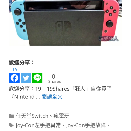
歡迎分享：
19
0
Shares
歡迎分享：19 19Shares「狂人」自從買了
『Nintend …
閱讀全文
分
任天堂Switch
、
瘋電玩
類
標
Joy-Con左手把異常
、
Joy-Con手把故障
、