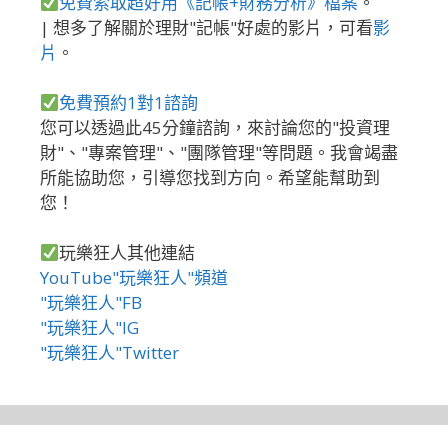
免費索取超好用《記帳+財務分析》檔案
。
| 想多了解關於理財"記帳"好處的影片，可看
影
片
。
免費預約1對1諮詢
您可以透過此45分鐘諮詢，來討論您的"投資理
財"、"專案管理"、"團隊管理"等問題。我會竭盡
所能協助您，引導您找到方向。希望能幫助到
您！
玩樂狂人其他連結
YouTube"玩樂狂人"頻道
"玩樂狂人"FB
"玩樂狂人"IG
"玩樂狂人"Twitter