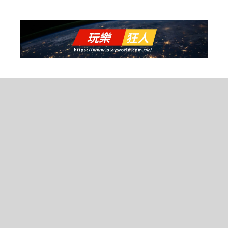
跳
至
主
要
內
容