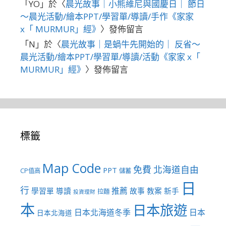
「
YO
」於〈
晨光故事｜小熊維尼與國慶日｜ 節日
～晨光活動/繪本PPT/學習單/導讀/手作《家家
x「 MURMUR」經》
〉發佈留言
「
N
」於〈
晨光故事｜是蝸牛先開始的｜ 反省～
晨光活動/繪本PPT/學習單/導讀/活動《家家 x「
MURMUR」經》
〉發佈留言
標籤
Map Code
免費
北海道自由
PPT
CP值高
儲蓄
日
行
推薦
學習單
導讀
故事
教案
新手
拉麵
投資理財
本
日本旅遊
日本北海道冬季
日本
日本北海道