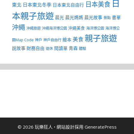
日
日本美食
東北
日本東北冬季
日本東北自由行
本親子旅遊
晨光
晨光媽媽
晨光故事
書單
景點
沖繩
沖繩美食
沖繩旅遊
沖繩海洋博公園
海洋博公園
海洋博公
親子旅遊
美食
繪本
園Map Code
神戶
神戶自由行
說故事
財務自由
閱讀單
青森
退休
體驗
© 2026 玩樂狂人
• 網站設計採用
GeneratePress