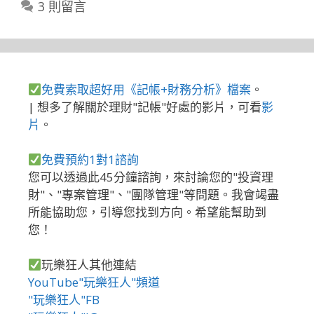
3 則留言
免費索取超好用《記帳+財務分析》檔案
。
| 想多了解關於理財"記帳"好處的影片，可看
影
片
。
免費預約1對1諮詢
您可以透過此45分鐘諮詢，來討論您的"投資理
財"、"專案管理"、"團隊管理"等問題。我會竭盡
所能協助您，引導您找到方向。希望能幫助到
您！
玩樂狂人其他連結
YouTube"玩樂狂人"頻道
"玩樂狂人"FB