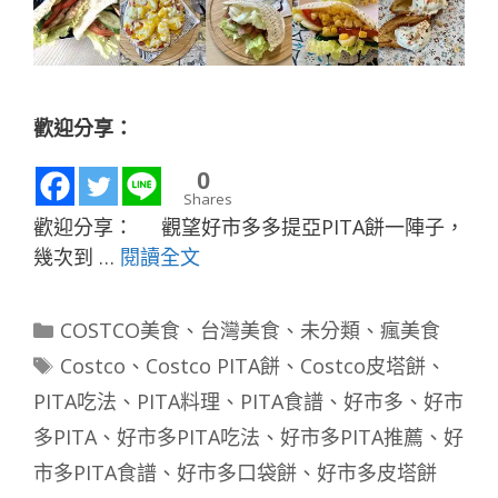
歡迎分享：
0
Shares
歡迎分享： 觀望好市多多提亞PITA餅一陣子，
幾次到 …
閱讀全文
分
COSTCO美食
、
台灣美食
、
未分類
、
瘋美食
類
標
Costco
、
Costco PITA餅
、
Costco皮塔餅
、
籤
PITA吃法
、
PITA料理
、
PITA食譜
、
好市多
、
好市
多PITA
、
好市多PITA吃法
、
好市多PITA推薦
、
好
市多PITA食譜
、
好市多口袋餅
、
好市多皮塔餅