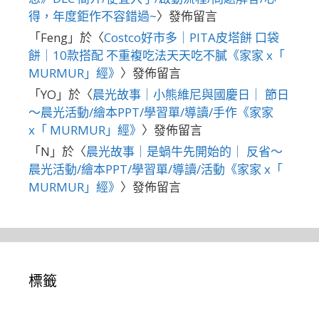
得，年度鉅作不容錯過~
〉發佈留言
「
Feng
」於〈
Costco好市多｜PITA皮塔餅 口袋
餅｜10款搭配 不重複吃法天天吃不膩《家家 x「
MURMUR」經》
〉發佈留言
「
YO
」於〈
晨光故事｜小熊維尼與國慶日｜ 節日
～晨光活動/繪本PPT/學習單/導讀/手作《家家
x「 MURMUR」經》
〉發佈留言
「
N
」於〈
晨光故事｜是蝸牛先開始的｜ 反省～
晨光活動/繪本PPT/學習單/導讀/活動《家家 x「
MURMUR」經》
〉發佈留言
標籤