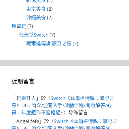
新瀉美食
(1)
東京美食
(2)
沖繩美食
(7)
瘋電玩
(7)
任天堂Switch
(7)
薩爾達傳說:曠野之息
(3)
近期留言
「
玩樂狂人
」於〈
Switch《薩爾達傳說：曠野之
息》DLC 簡介/便宜入手/啟動流程/問題解答/心
得，年度鉅作不容錯過~
〉發佈留言
「
Angel fefe
」於〈
Switch《薩爾達傳說：曠野之
息》DLC 簡介/便宜入手/啟動流程/問題解答/心