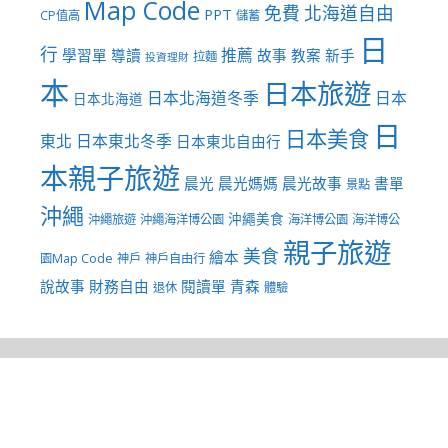
Map Code
免費
北海道自由
PPT
CP值高
儲蓄
日
行
推薦
學習單
導讀
故事
教案
新手
拉麵
投資理財
本
日本旅遊
日本北海道冬季
日本
日本北海道
日
日本美食
東北
日本東北冬季
日本東北自由行
本親子旅遊
晨光
晨光媽媽
晨光故事
書單
景點
沖繩
沖繩美食
沖繩旅遊
沖繩海洋博公園
海洋博公園
海洋博公
親子旅遊
美食
繪本
園Map Code
神戶
神戶自由行
說故事
財務自由
閱讀單
青森
退休
體驗