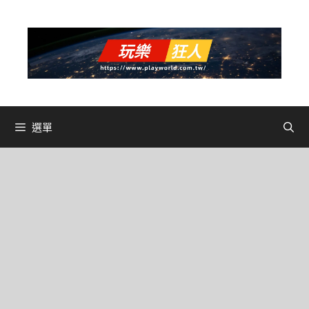
跳
至
主
要
內
容
選單