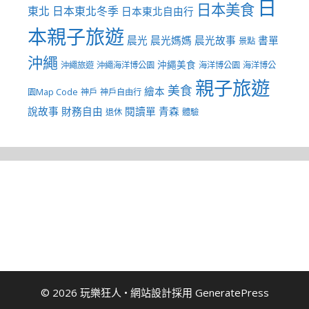
日
日本美食
東北
日本東北冬季
日本東北自由行
本親子旅遊
晨光
晨光媽媽
晨光故事
書單
景點
沖繩
沖繩美食
沖繩旅遊
沖繩海洋博公園
海洋博公園
海洋博公
親子旅遊
美食
繪本
園Map Code
神戶
神戶自由行
說故事
財務自由
閱讀單
青森
退休
體驗
© 2026 玩樂狂人
• 網站設計採用
GeneratePress