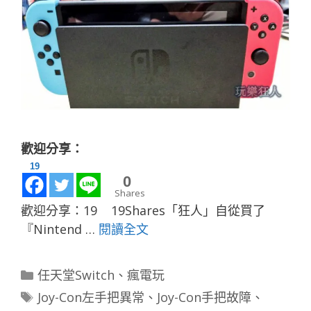
歡迎分享：
19
0
Shares
歡迎分享：19 19Shares「狂人」自從買了
『Nintend …
閱讀全文
分
任天堂Switch
、
瘋電玩
類
標
Joy-Con左手把異常
、
Joy-Con手把故障
、