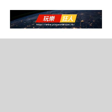
跳
至
主
要
內
容