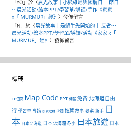
「
YO
」於〈
晨光故事｜小熊維尼與國慶日｜ 節日
～晨光活動/繪本PPT/學習單/導讀/手作《家家
x「 MURMUR」經》
〉發佈留言
「
N
」於〈
晨光故事｜是蝸牛先開始的｜ 反省～
晨光活動/繪本PPT/學習單/導讀/活動《家家 x「
MURMUR」經》
〉發佈留言
標籤
Map Code
免費
北海道自由
PPT
CP值高
儲蓄
日
行
推薦
學習單
導讀
故事
教案
新手
拉麵
投資理財
本
日本旅遊
日本北海道冬季
日本
日本北海道