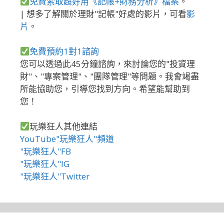
免費索取超好用《記帳+財務分析》檔案
。
| 想多了解關於理財"記帳"好處的影片，可看
影
片
。
免費預約1對1諮詢
您可以透過此45分鐘諮詢，來討論您的"投資理
財"、"專案管理"、"團隊管理"等問題。我會竭盡
所能協助您，引導您找到方向。希望能幫助到
您！
玩樂狂人其他連結
YouTube"玩樂狂人"頻道
"玩樂狂人"FB
"玩樂狂人"IG
"玩樂狂人"Twitter