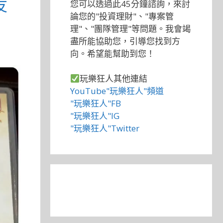
友
您可以透過此45分鐘諮詢，來討
論您的"投資理財"、"專案管
理"、"團隊管理"等問題。我會竭
盡所能協助您，引導您找到方
向。希望能幫助到您！
玩樂狂人其他連結
YouTube"玩樂狂人"頻道
"玩樂狂人"FB
"玩樂狂人"IG
"玩樂狂人"Twitter