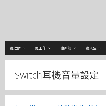
瘋理財
瘋工作
瘋新知
瘋人生
Switch耳機音量設定