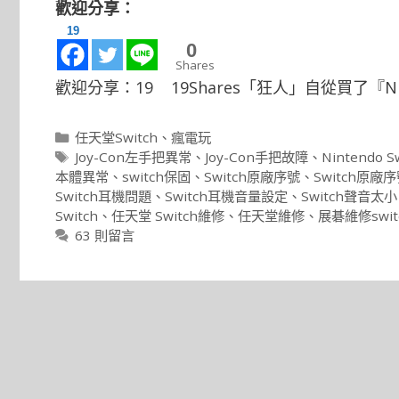
歡迎分享：
19
0
Shares
歡迎分享：19 19Shares「狂人」自從買了『Nin
分
任天堂Switch
、
瘋電玩
類
標
Joy-Con左手把異常
、
Joy-Con手把故障
、
Nintendo S
籤
本體異常
、
switch保固
、
Switch原廠序號
、
Switch原廠
Switch耳機問題
、
Switch耳機音量設定
、
Switch聲音太小
Switch
、
任天堂 Switch維修
、
任天堂維修
、
展碁維修swit
63 則留言