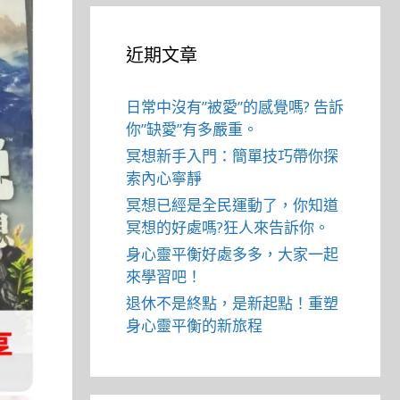
近期文章
日常中沒有”被愛”的感覺嗎? 告訴
你”缺愛”有多嚴重。
冥想新手入門：簡單技巧帶你探
索內心寧靜
冥想已經是全民運動了，你知道
冥想的好處嗎?狂人來告訴你。
身心靈平衡好處多多，大家一起
來學習吧！
退休不是終點，是新起點！重塑
身心靈平衡的新旅程