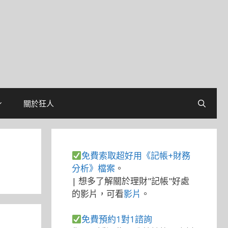
關於狂人
免費索取超好用《記帳+財務
分析》檔案
。
| 想多了解關於理財"記帳"好處
的影片，可看
影片
。
免費預約1對1諮詢