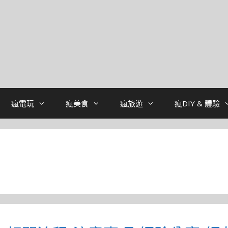
瘋電玩
瘋美食
瘋旅遊
瘋DIY & 體驗