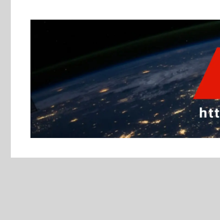
跳
至
主
要
內
容