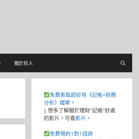
關於狂人
免費索取超好用《記帳+財務
分析》檔案
。
| 想多了解關於理財"記帳"好處
的影片，可看
影片
。
免費預約1對1諮詢