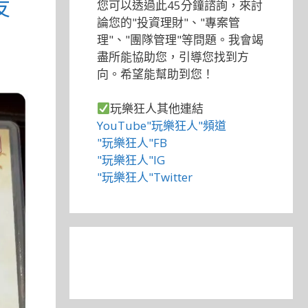
友
您可以透過此45分鐘諮詢，來討
論您的"投資理財"、"專案管
理"、"團隊管理"等問題。我會竭
盡所能協助您，引導您找到方
向。希望能幫助到您！
玩樂狂人其他連結
YouTube"玩樂狂人"頻道
"玩樂狂人"FB
"玩樂狂人"IG
"玩樂狂人"Twitter