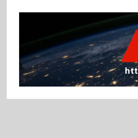
跳
至
主
要
內
容