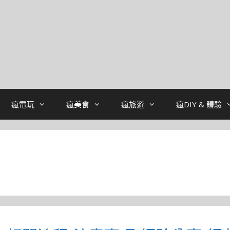
瘋電玩
瘋美食
瘋旅遊
瘋DIY & 體驗