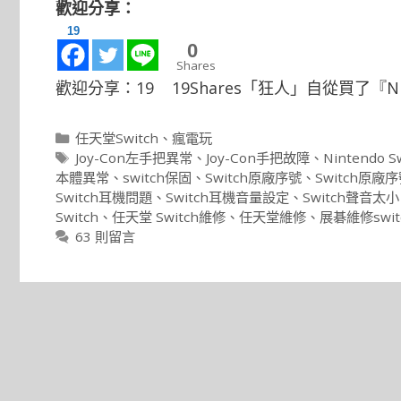
歡迎分享：
19
0
Shares
歡迎分享：19 19Shares「狂人」自從買了『Nin
分
任天堂Switch
、
瘋電玩
類
標
Joy-Con左手把異常
、
Joy-Con手把故障
、
Nintendo S
籤
本體異常
、
switch保固
、
Switch原廠序號
、
Switch原廠
Switch耳機問題
、
Switch耳機音量設定
、
Switch聲音太小
Switch
、
任天堂 Switch維修
、
任天堂維修
、
展碁維修swit
63 則留言