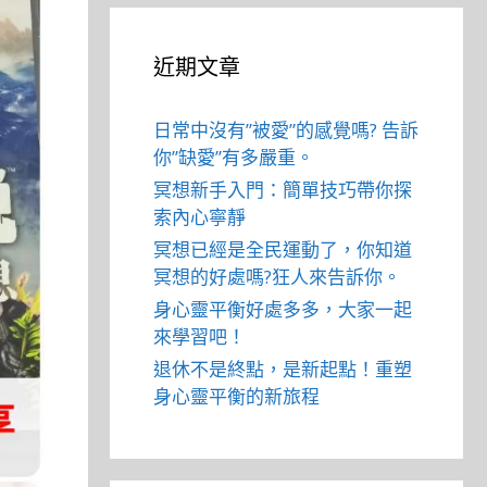
近期文章
日常中沒有”被愛”的感覺嗎? 告訴
你”缺愛”有多嚴重。
冥想新手入門：簡單技巧帶你探
索內心寧靜
冥想已經是全民運動了，你知道
冥想的好處嗎?狂人來告訴你。
身心靈平衡好處多多，大家一起
來學習吧！
退休不是終點，是新起點！重塑
身心靈平衡的新旅程