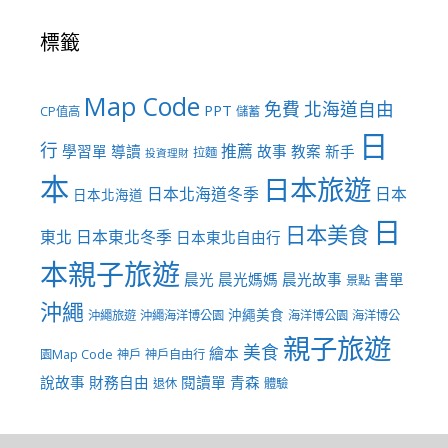
標籤
Map Code
免費
北海道自由
PPT
CP值高
儲蓄
日
行
推薦
學習單
導讀
故事
教案
新手
拉麵
投資理財
本
日本旅遊
日本北海道冬季
日本
日本北海道
日
日本美食
東北
日本東北冬季
日本東北自由行
本親子旅遊
晨光
晨光媽媽
晨光故事
書單
景點
沖繩
沖繩美食
沖繩旅遊
沖繩海洋博公園
海洋博公園
海洋博公
親子旅遊
美食
繪本
園Map Code
神戶
神戶自由行
說故事
財務自由
閱讀單
青森
退休
體驗