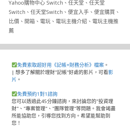
Yahoo購物中心 Switch
、
任天堂
、
任天堂
Switch
、
任天堂Switch
、
便宜入手
、
便宜購買
、
比價
、
開箱
、
電玩
、
電玩主機介紹
、
電玩主機推
薦
免費索取超好用《記帳+財務分析》檔案
。
| 想多了解關於理財"記帳"好處的影片，可看
影
片
。
免費預約1對1諮詢
您可以透過此45分鐘諮詢，來討論您的"投資理
財"、"專案管理"、"團隊管理"等問題。我會竭盡
所能協助您，引導您找到方向。希望能幫助到
您！