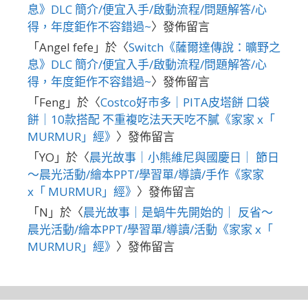
息》DLC 簡介/便宜入手/啟動流程/問題解答/心
得，年度鉅作不容錯過~
〉發佈留言
「
Angel fefe
」於〈
Switch《薩爾達傳說：曠野之
息》DLC 簡介/便宜入手/啟動流程/問題解答/心
得，年度鉅作不容錯過~
〉發佈留言
「
Feng
」於〈
Costco好市多｜PITA皮塔餅 口袋
餅｜10款搭配 不重複吃法天天吃不膩《家家 x「
MURMUR」經》
〉發佈留言
「
YO
」於〈
晨光故事｜小熊維尼與國慶日｜ 節日
～晨光活動/繪本PPT/學習單/導讀/手作《家家
x「 MURMUR」經》
〉發佈留言
「
N
」於〈
晨光故事｜是蝸牛先開始的｜ 反省～
晨光活動/繪本PPT/學習單/導讀/活動《家家 x「
MURMUR」經》
〉發佈留言