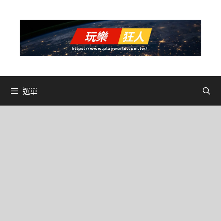
跳
至
主
要
內
容
選單