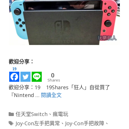
歡迎分享：
19
0
Shares
歡迎分享：19 19Shares「狂人」自從買了
『Nintend …
閱讀全文
分
任天堂Switch
、
瘋電玩
類
標
Joy-Con左手把異常
、
Joy-Con手把故障
、