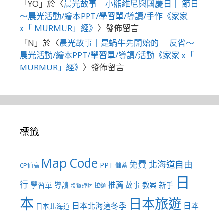
「
YO
」於〈
晨光故事｜小熊維尼與國慶日｜ 節日
～晨光活動/繪本PPT/學習單/導讀/手作《家家
x「 MURMUR」經》
〉發佈留言
「
N
」於〈
晨光故事｜是蝸牛先開始的｜ 反省～
晨光活動/繪本PPT/學習單/導讀/活動《家家 x「
MURMUR」經》
〉發佈留言
標籤
Map Code
免費
北海道自由
PPT
CP值高
儲蓄
日
行
推薦
學習單
導讀
故事
教案
新手
拉麵
投資理財
本
日本旅遊
日本北海道冬季
日本
日本北海道