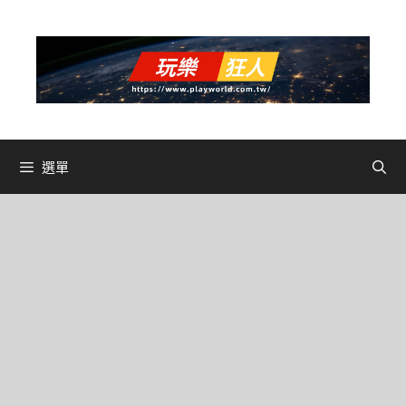
跳
至
主
要
內
容
選單