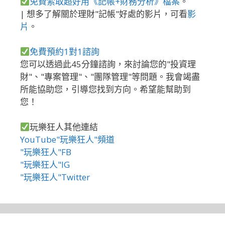
免費索取超好用《記帳+財務分析》檔案
。
| 想多了解關於理財"記帳"好處的影片，可看
影
片
。
免費預約1對1諮詢
您可以透過此45分鐘諮詢，來討論您的"投資理
財"、"專案管理"、"團隊管理"等問題。我會竭盡
所能協助您，引導您找到方向。希望能幫助到
您！
玩樂狂人其他連結
YouTube"玩樂狂人"頻道
"玩樂狂人"FB
"玩樂狂人"IG
"玩樂狂人"Twitter