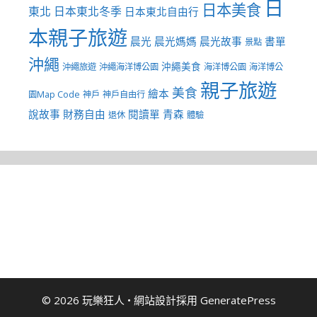
日
日本美食
東北
日本東北冬季
日本東北自由行
本親子旅遊
晨光
晨光媽媽
晨光故事
書單
景點
沖繩
沖繩美食
沖繩旅遊
沖繩海洋博公園
海洋博公園
海洋博公
親子旅遊
美食
繪本
園Map Code
神戶
神戶自由行
說故事
財務自由
閱讀單
青森
退休
體驗
© 2026 玩樂狂人
• 網站設計採用
GeneratePress