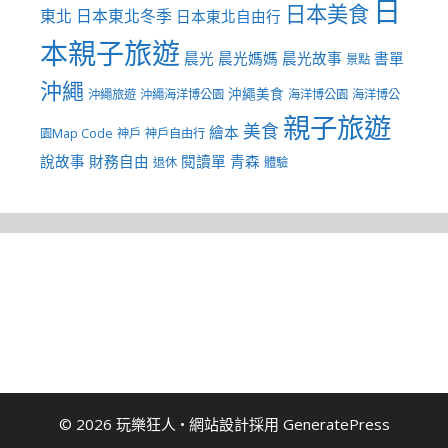
日
日本美食
東北
日本東北冬季
日本東北自由行
本親子旅遊
晨光
晨光媽媽
晨光故事
書單
景點
沖繩
沖繩美食
沖繩旅遊
沖繩海洋博公園
海洋博公園
海洋博公
親子旅遊
美食
繪本
園Map Code
神戶
神戶自由行
說故事
財務自由
閱讀單
青森
退休
體驗
© 2026 玩樂狂人
• 網站設計採用
GeneratePress