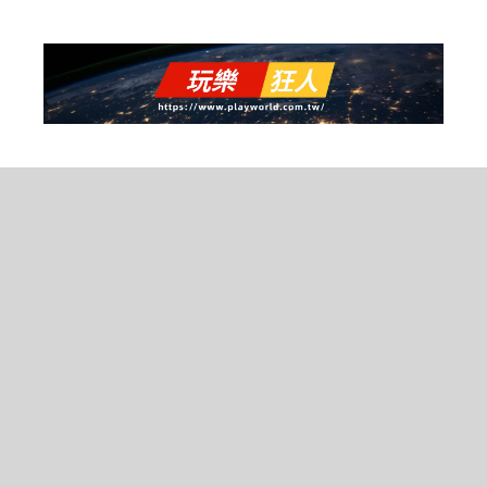
跳
至
主
要
內
容