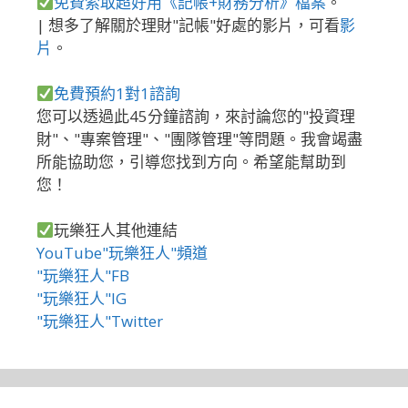
免費索取超好用《記帳+財務分析》檔案
。
| 想多了解關於理財"記帳"好處的影片，可看
影
片
。
免費預約1對1諮詢
您可以透過此45分鐘諮詢，來討論您的"投資理
財"、"專案管理"、"團隊管理"等問題。我會竭盡
所能協助您，引導您找到方向。希望能幫助到
您！
玩樂狂人其他連結
YouTube"玩樂狂人"頻道
"玩樂狂人"FB
"玩樂狂人"IG
"玩樂狂人"Twitter