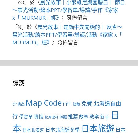
「
YO
」於〈
晨光故事｜小熊維尼與國慶日｜ 節日
～晨光活動/繪本PPT/學習單/導讀/手作《家家
x「 MURMUR」經》
〉發佈留言
「
N
」於〈
晨光故事｜是蝸牛先開始的｜ 反省～
晨光活動/繪本PPT/學習單/導讀/活動《家家 x「
MURMUR」經》
〉發佈留言
標籤
Map Code
免費
北海道自由
PPT
CP值高
儲蓄
日
行
推薦
學習單
導讀
故事
教案
新手
拉麵
投資理財
本
日本旅遊
日本北海道冬季
日本
日本北海道