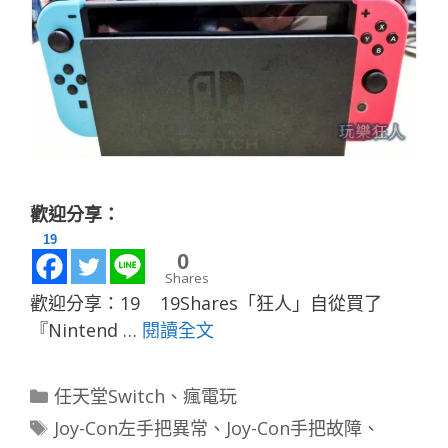
歡迎分享：
19
0
Shares
歡迎分享：19 19Shares「狂人」自從買了
『Nintend …
閱讀全文
分
任天堂Switch
、
瘋電玩
類
標
Joy-Con左手把異常
、
Joy-Con手把故障
、