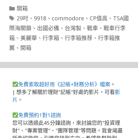
分
開箱
類
標
29吋
、
9918
、
commodore
、
CP值高
、
TSA國
籤
際海關鎖
、
出國必備
、
台灣製
、
戰車
、
戰車行李
箱
、
美麗華
、
行李箱
、
行李箱推荐
、
行李箱推
薦
、
開箱
免費索取超好用《記帳+財務分析》檔案
。
| 想多了解關於理財"記帳"好處的影片，可看
影
片
。
免費預約1對1諮詢
您可以透過此45分鐘諮詢，來討論您的"投資理
財"、"專案管理"、"團隊管理"等問題。我會竭盡