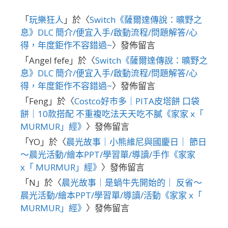
「
玩樂狂人
」於〈
Switch《薩爾達傳說：曠野之
息》DLC 簡介/便宜入手/啟動流程/問題解答/心
得，年度鉅作不容錯過~
〉發佈留言
「
Angel fefe
」於〈
Switch《薩爾達傳說：曠野之
息》DLC 簡介/便宜入手/啟動流程/問題解答/心
得，年度鉅作不容錯過~
〉發佈留言
「
Feng
」於〈
Costco好市多｜PITA皮塔餅 口袋
餅｜10款搭配 不重複吃法天天吃不膩《家家 x「
MURMUR」經》
〉發佈留言
「
YO
」於〈
晨光故事｜小熊維尼與國慶日｜ 節日
～晨光活動/繪本PPT/學習單/導讀/手作《家家
x「 MURMUR」經》
〉發佈留言
「
N
」於〈
晨光故事｜是蝸牛先開始的｜ 反省～
晨光活動/繪本PPT/學習單/導讀/活動《家家 x「
MURMUR」經》
〉發佈留言