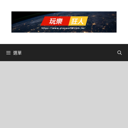
跳
至
主
要
內
容
選單