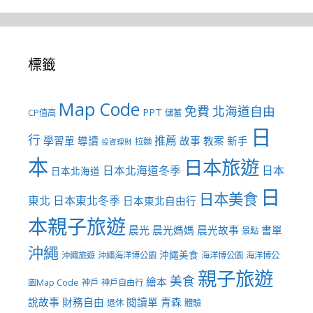
標籤
Map Code
免費
北海道自由
PPT
CP值高
儲蓄
日
行
推薦
學習單
導讀
故事
教案
新手
拉麵
投資理財
本
日本旅遊
日本北海道冬季
日本
日本北海道
日
日本美食
東北
日本東北冬季
日本東北自由行
本親子旅遊
晨光
晨光媽媽
晨光故事
書單
景點
沖繩
沖繩美食
沖繩旅遊
沖繩海洋博公園
海洋博公園
海洋博公
親子旅遊
美食
繪本
園Map Code
神戶
神戶自由行
說故事
財務自由
閱讀單
青森
退休
體驗