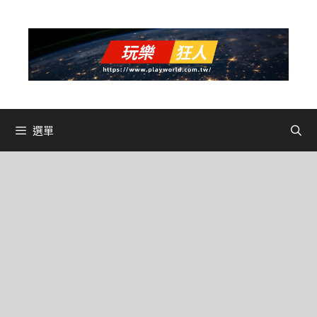
跳
至
主
要
內
容
選單