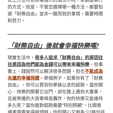
以上方法可依照每個人的情況不同，來調整執行
的方式。但是，不管您選擇哪一種方法，都要知
道
「財務自由
」
並非一蹴而就的事情，需要時間
和努力。
「財務自由」後就會幸福快樂嗎?
現實生活中，
很多人追求
「財務自由
」
的原因往
往是因為他們認為金錢可以帶來幸福快樂
。但事
實上，錢固然可以解決很多問題，但也
不能成為
永遠的幸福保證
。舉個例子，如果你有了
「財務
自由
」
，你可以買到你夢寐以求的超跑，當你開
心、快樂的開著它出門，卻在路上遇到大塞車，
且被旁邊的大貨車噪音轟炸，你的快樂又能維持
多久呢？當你面對超跑需要”特別照顧”，比開普
通車還要來得麻煩時，你的開心又剩多少?換句話