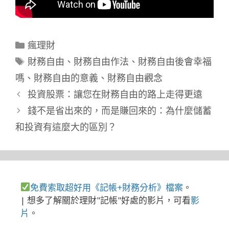
分
瘋理財
類
標
財務自由
、
財務自由作法
、
財務自由後會幸福
籤
嗎
、
財務自由的意義
、
財務自由觀念
投資股票：讓您在財務自由的路上走得更遠
錢不是省出來的，而是賺回來的：為什麼儲蓄
和投資有這麼大的區別？
免費索取超好用《記帳+財務分析》檔案
。
| 想多了解關於理財"記帳"好處的影片，可看
影
片
。