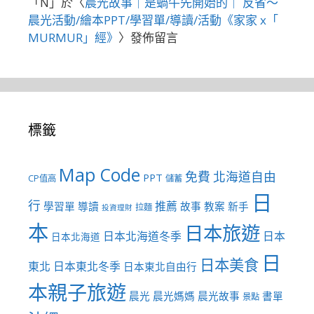
「
N
」於〈
晨光故事｜是蝸牛先開始的｜ 反省～
晨光活動/繪本PPT/學習單/導讀/活動《家家 x「
MURMUR」經》
〉發佈留言
標籤
Map Code
免費
北海道自由
PPT
CP值高
儲蓄
日
行
推薦
學習單
導讀
故事
教案
新手
拉麵
投資理財
本
日本旅遊
日本北海道冬季
日本
日本北海道
日
日本美食
東北
日本東北冬季
日本東北自由行
本親子旅遊
晨光
晨光媽媽
晨光故事
書單
景點