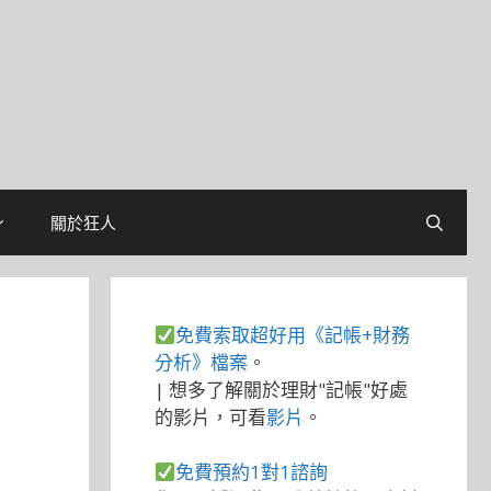
關於狂人
免費索取超好用《記帳+財務
分析》檔案
。
| 想多了解關於理財"記帳"好處
的影片，可看
影片
。
免費預約1對1諮詢