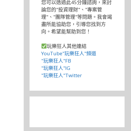
您可以透過此45分鐘諮詢，來討
論您的"投資理財"、"專案管
理"、"團隊管理"等問題。我會竭
盡所能協助您，引導您找到方
向。希望能幫助到您！
玩樂狂人其他連結
YouTube"玩樂狂人"頻道
"玩樂狂人"FB
"玩樂狂人"IG
"玩樂狂人"Twitter