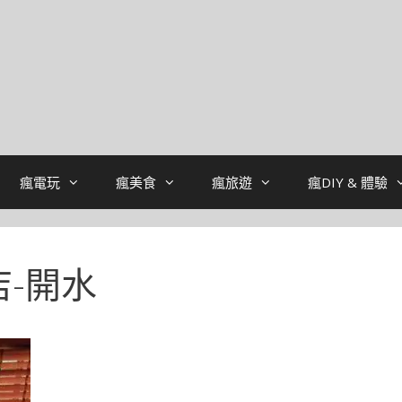
瘋電玩
瘋美食
瘋旅遊
瘋DIY & 體驗
-開水