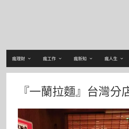
瘋理財
瘋工作
瘋新知
瘋人生
『一蘭拉麵』台灣分店