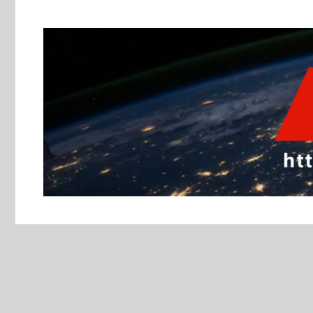
跳
至
主
要
內
容