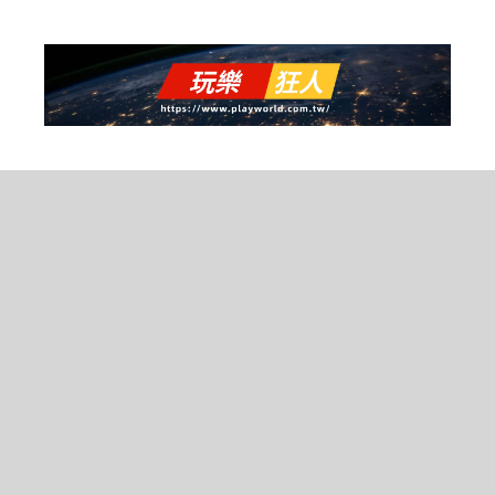
跳
至
主
要
內
容