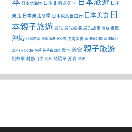
本
日本旅遊
日本北海道冬季
日本
日本北海道
日
日本美食
東北
日本東北冬季
日本東北自由行
本親子旅遊
晨光
晨光媽媽
晨光故事
書單
景點
沖繩
沖繩美食
沖繩旅遊
沖繩海洋博公園
海洋博公園
海洋博公
親子旅遊
美食
繪本
園Map Code
神戶
神戶自由行
說故事
財務自由
閱讀單
青森
退休
體驗