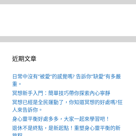
近期文章
日常中沒有”被愛”的感覺嗎? 告訴你”缺愛”有多嚴
重。
冥想新手入門：簡單技巧帶你探索內心寧靜
冥想已經是全民運動了，你知道冥想的好處嗎?狂
人來告訴你。
身心靈平衡好處多多，大家一起來學習吧！
退休不是終點，是新起點！重塑身心靈平衡的新
旅程