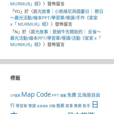
MURMUR」經》
〉發佈留言
「
YO
」於〈
晨光故事｜小熊維尼與國慶日｜ 節日
～晨光活動/繪本PPT/學習單/導讀/手作《家家
x「 MURMUR」經》
〉發佈留言
「
N
」於〈
晨光故事｜是蝸牛先開始的｜ 反省～
晨光活動/繪本PPT/學習單/導讀/活動《家家 x「
MURMUR」經》
〉發佈留言
標籤
Map Code
免費
北海道自由
PPT
CP值高
儲蓄
日
行
推薦
學習單
導讀
故事
教案
新手
拉麵
投資理財