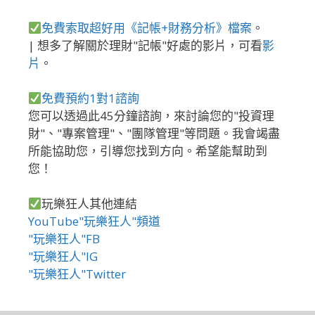
免費索取超好用《記帳+財務分析》檔案
。
| 想多了解關於理財"記帳"好處的影片，可看
影
片
。
免費預約1對1諮詢
您可以透過此45分鐘諮詢，來討論您的"投資理
財"、"專案管理"、"團隊管理"等問題。我會竭盡
所能協助您，引導您找到方向。希望能幫助到
您！
玩樂狂人其他連結
YouTube"玩樂狂人"頻道
"玩樂狂人"FB
"玩樂狂人"IG
"玩樂狂人"Twitter