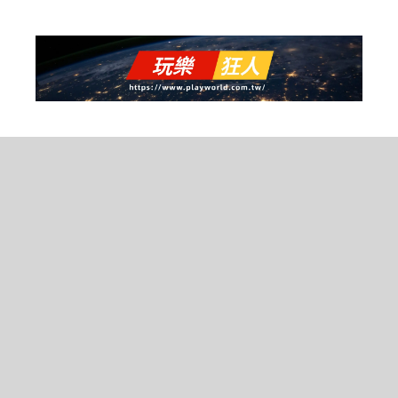
跳
至
主
要
內
容