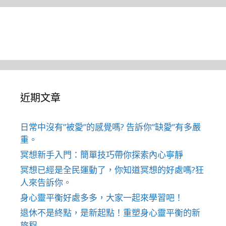
近期文章
日常中沒有”被愛”的感覺嗎? 告訴你”缺愛”有多嚴
重。
冥想新手入門：簡單技巧帶你探索內心寧靜
冥想已經是全民運動了，你知道冥想的好處嗎?狂
人來告訴你。
身心靈平衡好處多多，大家一起來學習吧！
退休不是終點，是新起點！重塑身心靈平衡的新
旅程