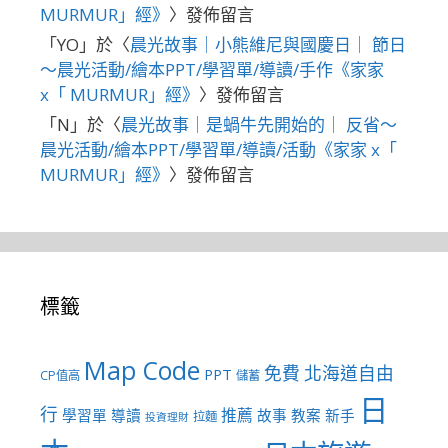
MURMUR」經》
〉發佈留言
「
YO
」於〈
晨光故事｜小熊維尼與國慶日｜ 節日
～晨光活動/繪本PPT/學習單/導讀/手作《家家
x「 MURMUR」經》
〉發佈留言
「
N
」於〈
晨光故事｜是蝸牛先開始的｜ 反省～
晨光活動/繪本PPT/學習單/導讀/活動《家家 x「
MURMUR」經》
〉發佈留言
標籤
Map Code
免費
北海道自由
PPT
CP值高
儲蓄
日
行
推薦
學習單
導讀
故事
教案
新手
拉麵
投資理財