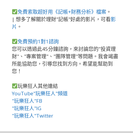
免費索取超好用《記帳+財務分析》檔案
。
| 想多了解關於理財"記帳"好處的影片，可看
影
片
。
免費預約1對1諮詢
您可以透過此45分鐘諮詢，來討論您的"投資理
財"、"專案管理"、"團隊管理"等問題。我會竭盡
所能協助您，引導您找到方向。希望能幫助到
您！
玩樂狂人其他連結
YouTube"玩樂狂人"頻道
"玩樂狂人"FB
"玩樂狂人"IG
"玩樂狂人"Twitter