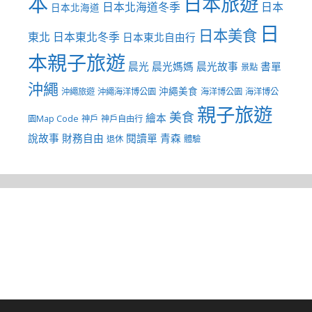
本
日本旅遊
日本北海道冬季
日本
日本北海道
日
日本美食
東北
日本東北冬季
日本東北自由行
本親子旅遊
晨光
晨光媽媽
晨光故事
書單
景點
沖繩
沖繩美食
沖繩旅遊
沖繩海洋博公園
海洋博公園
海洋博公
親子旅遊
美食
繪本
園Map Code
神戶
神戶自由行
說故事
財務自由
閱讀單
青森
退休
體驗