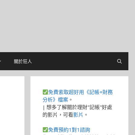
關於狂人
免費索取超好用《記帳+財務
分析》檔案
。
| 想多了解關於理財"記帳"好處
的影片，可看
影片
。
免費預約1對1諮詢