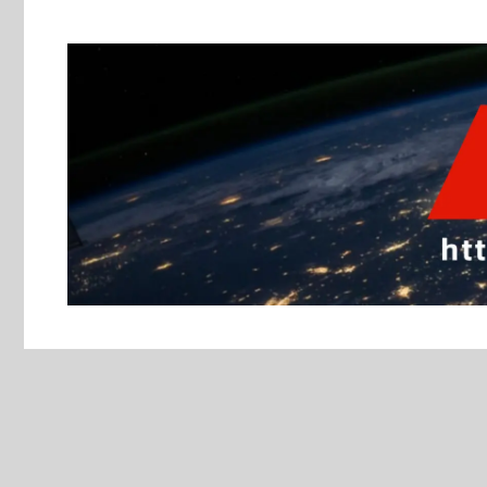
跳
至
主
要
內
容