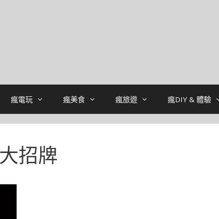
瘋電玩
瘋美食
瘋旅遊
瘋DIY & 體驗
口大招牌