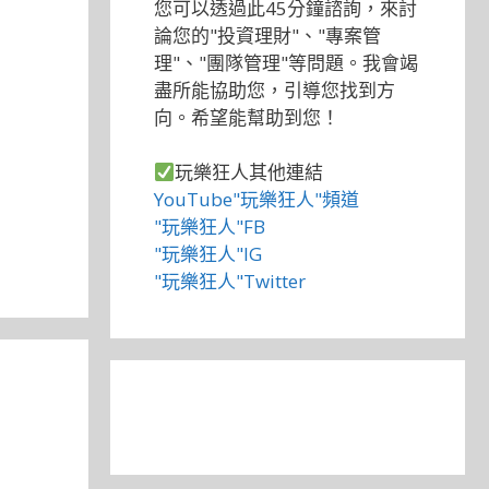
您可以透過此45分鐘諮詢，來討
論您的"投資理財"、"專案管
理"、"團隊管理"等問題。我會竭
盡所能協助您，引導您找到方
向。希望能幫助到您！
玩樂狂人其他連結
YouTube"玩樂狂人"頻道
"玩樂狂人"FB
"玩樂狂人"IG
"玩樂狂人"Twitter