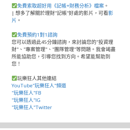
免費索取超好用《記帳+財務分析》檔案
。
| 想多了解關於理財"記帳"好處的影片，可看
影
片
。
免費預約1對1諮詢
您可以透過此45分鐘諮詢，來討論您的"投資理
財"、"專案管理"、"團隊管理"等問題。我會竭盡
所能協助您，引導您找到方向。希望能幫助到
您！
玩樂狂人其他連結
YouTube"玩樂狂人"頻道
"玩樂狂人"FB
"玩樂狂人"IG
"玩樂狂人"Twitter