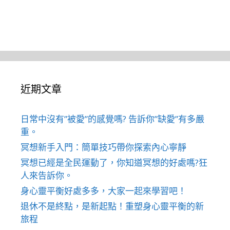
近期文章
日常中沒有”被愛”的感覺嗎? 告訴你”缺愛”有多嚴
重。
冥想新手入門：簡單技巧帶你探索內心寧靜
冥想已經是全民運動了，你知道冥想的好處嗎?狂
人來告訴你。
身心靈平衡好處多多，大家一起來學習吧！
退休不是終點，是新起點！重塑身心靈平衡的新
旅程