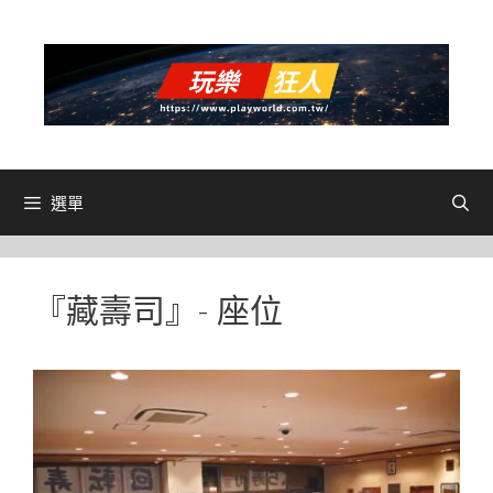
跳
至
主
要
內
容
選單
『藏壽司』- 座位