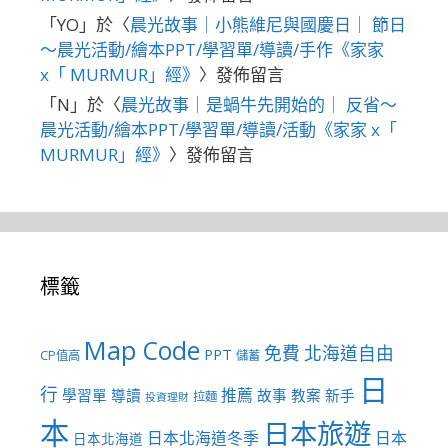
「
YO
」於〈
晨光故事｜小熊維尼與國慶日｜ 節日
～晨光活動/繪本PPT/學習單/導讀/手作《家家
x「 MURMUR」經》
〉發佈留言
「
N
」於〈
晨光故事｜是蝸牛先開始的｜ 反省～
晨光活動/繪本PPT/學習單/導讀/活動《家家 x「
MURMUR」經》
〉發佈留言
標籤
Map Code
免費
北海道自由
PPT
CP值高
儲蓄
日
行
推薦
學習單
導讀
故事
教案
新手
拉麵
投資理財
本
日本旅遊
日本北海道冬季
日本
日本北海道