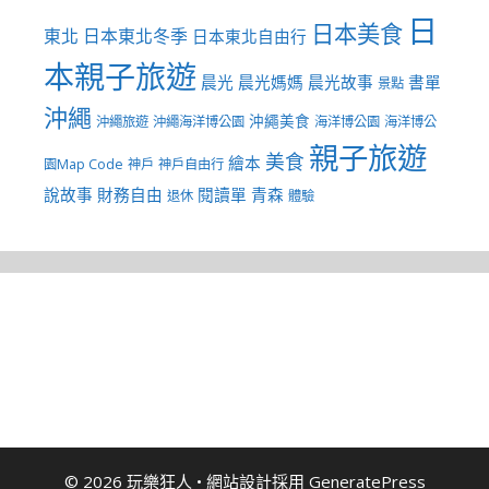
日
日本美食
東北
日本東北冬季
日本東北自由行
本親子旅遊
晨光
晨光媽媽
晨光故事
書單
景點
沖繩
沖繩美食
沖繩旅遊
沖繩海洋博公園
海洋博公園
海洋博公
親子旅遊
美食
繪本
園Map Code
神戶
神戶自由行
說故事
財務自由
閱讀單
青森
退休
體驗
© 2026 玩樂狂人
• 網站設計採用
GeneratePress