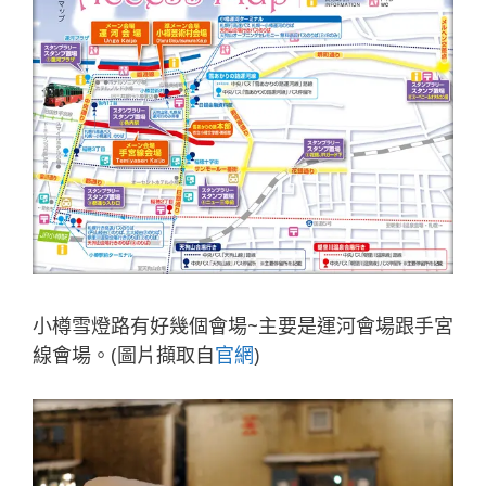
小樽雪燈路有好幾個會場~主要是運河會場跟手宮
線會場。(圖片擷取自
官網
)