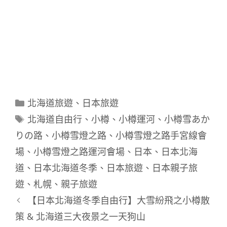
分
北海道旅遊
、
日本旅遊
類
標
北海道自由行
、
小樽
、
小樽運河
、
小樽雪あか
籤
りの路
、
小樽雪燈之路
、
小樽雪燈之路手宮線會
場
、
小樽雪燈之路運河會場
、
日本
、
日本北海
道
、
日本北海道冬季
、
日本旅遊
、
日本親子旅
遊
、
札幌
、
親子旅遊
【日本北海道冬季自由行】大雪紛飛之小樽散
策 & 北海道三大夜景之一天狗山