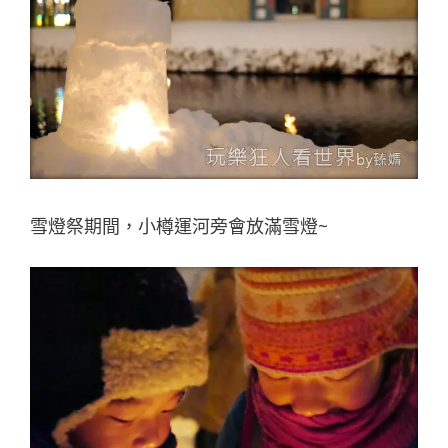
雪燈祭期間，小樽運河旁會放滿雪燈~