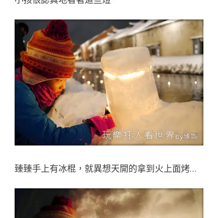
臻臻手上有冰棍，就異想天開的拿到火上面烤…