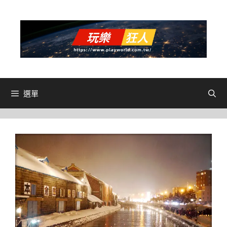
跳
至
主
要
內
容
選單