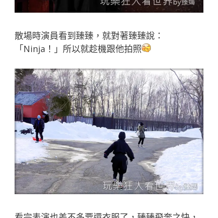
散場時演員看到臻臻，就對著臻臻說：
「Ninja！」所以就趁機跟他拍照
看完表演也差不多要還衣服了，臻臻飛奔之快，