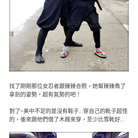
找了剛剛那位女忍者跟臻臻合照，她幫臻臻喬了
拿劍的姿勢，超有氣勢的吧！
對了~美中不足的是沒有鞋子…穿自己的靴子超怪
的，後來跟他們借了木屐來穿，至少比雪靴好…