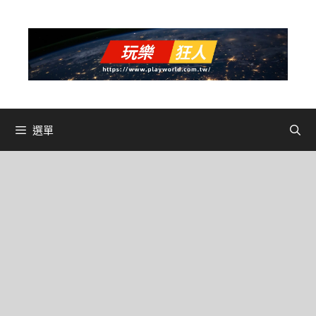
跳
至
主
要
內
容
選單