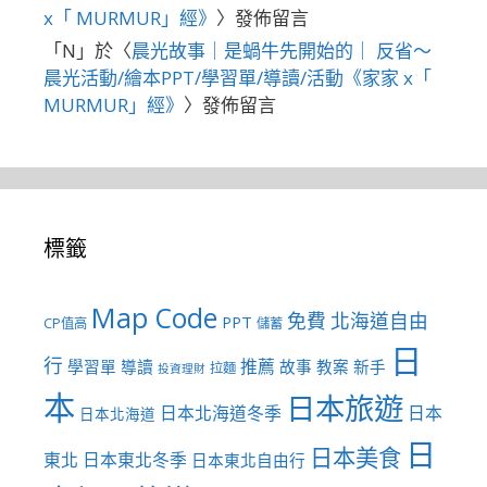
x「 MURMUR」經》
〉發佈留言
「
N
」於〈
晨光故事｜是蝸牛先開始的｜ 反省～
晨光活動/繪本PPT/學習單/導讀/活動《家家 x「
MURMUR」經》
〉發佈留言
標籤
Map Code
免費
北海道自由
PPT
CP值高
儲蓄
日
行
推薦
學習單
導讀
故事
教案
新手
拉麵
投資理財
本
日本旅遊
日本北海道冬季
日本
日本北海道
日
日本美食
東北
日本東北冬季
日本東北自由行