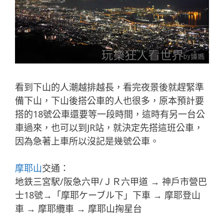
看到下山的人潮越排越長，看完夜景後就趕緊準
備下山，下山後搭公車的人也很多，原本預計要
搭的18號公車還要等一段時間，這時有另一台公
車過來，也可以到JR站，就決定先搭這班公車，
因為急著上車所以沒記是幾號公車。
摩耶山
交通：
地鉄三宮駅/阪急六甲/ＪＲ六甲道 → 神戶市營巴
士18號→「摩耶ケーブル下」下車 → 摩耶登山
車 → 摩耶纜車 → 摩耶山掬星台