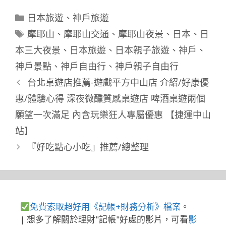
分
日本旅遊
、
神戶旅遊
類
標
摩耶山
、
摩耶山交通
、
摩耶山夜景
、
日本
、
日
籤
本三大夜景
、
日本旅遊
、
日本親子旅遊
、
神戶
、
神戶景點
、
神戶自由行
、
神戶親子自由行
台北桌遊店推薦-遊戲平方中山店 介紹/好康優
惠/體驗心得 深夜微醺質感桌遊店 啤酒桌遊兩個
願望一次滿足 內含玩樂狂人專屬優惠 【捷運中山
站】
『好吃點心小吃』推薦/總整理
免費索取超好用《記帳+財務分析》檔案
。
| 想多了解關於理財"記帳"好處的影片，可看
影