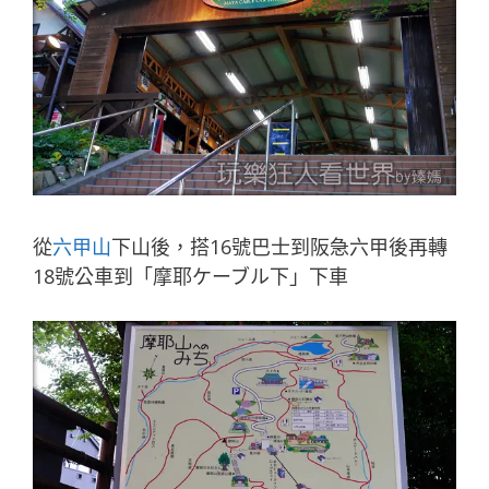
從
六甲山
下山後，搭16號巴士到阪急六甲後再轉
18號公車到「摩耶ケーブル下」下車