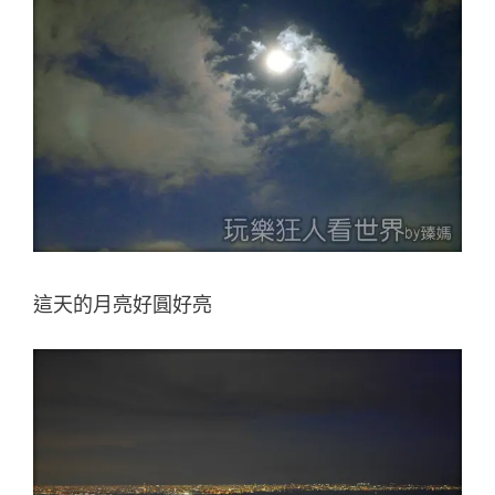
這天的月亮好圓好亮