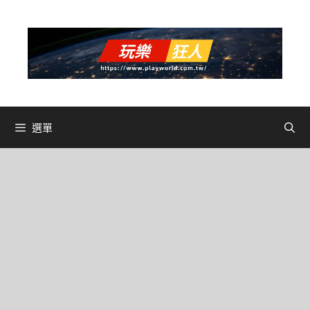
跳
至
主
要
內
容
選單