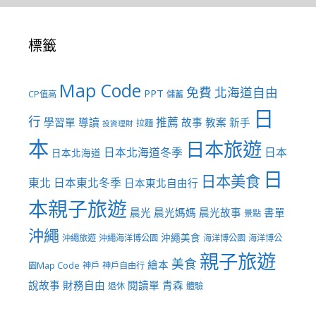
標籤
Map Code
免費
北海道自由
PPT
CP值高
儲蓄
日
行
推薦
學習單
導讀
故事
教案
新手
拉麵
投資理財
本
日本旅遊
日本北海道冬季
日本
日本北海道
日
日本美食
東北
日本東北冬季
日本東北自由行
本親子旅遊
晨光
晨光媽媽
晨光故事
書單
景點
沖繩
沖繩美食
沖繩旅遊
沖繩海洋博公園
海洋博公園
海洋博公
親子旅遊
美食
繪本
園Map Code
神戶
神戶自由行
說故事
財務自由
閱讀單
青森
退休
體驗