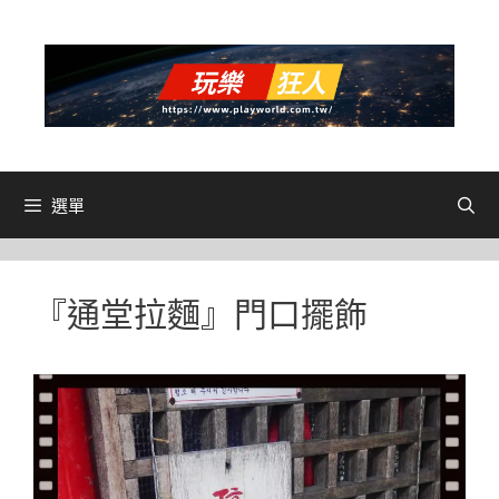
跳
至
主
要
內
容
選單
『通堂拉麵』門口擺飾