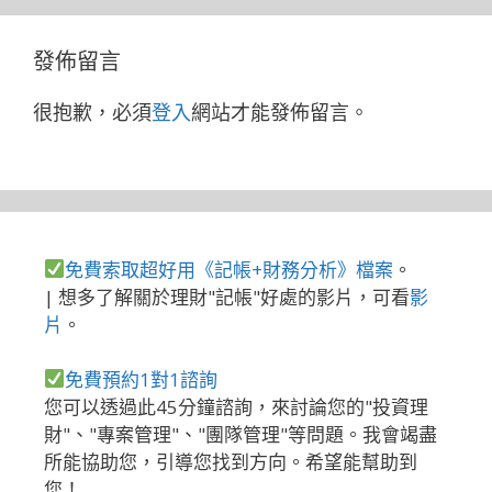
發佈留言
很抱歉，必須
登入
網站才能發佈留言。
免費索取超好用《記帳+財務分析》檔案
。
| 想多了解關於理財"記帳"好處的影片，可看
影
片
。
免費預約1對1諮詢
您可以透過此45分鐘諮詢，來討論您的"投資理
財"、"專案管理"、"團隊管理"等問題。我會竭盡
所能協助您，引導您找到方向。希望能幫助到
您！