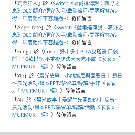
「
玩樂狂人
」於〈
Switch《薩爾達傳說：曠野之
息》DLC 簡介/便宜入手/啟動流程/問題解答/心
得，年度鉅作不容錯過~
〉發佈留言
「
Angel fefe
」於〈
Switch《薩爾達傳說：曠野之
息》DLC 簡介/便宜入手/啟動流程/問題解答/心
得，年度鉅作不容錯過~
〉發佈留言
「
Feng
」於〈
Costco好市多｜PITA皮塔餅 口袋
餅｜10款搭配 不重複吃法天天吃不膩《家家 x「
MURMUR」經》
〉發佈留言
「
YO
」於〈
晨光故事｜小熊維尼與國慶日｜ 節日
～晨光活動/繪本PPT/學習單/導讀/手作《家家
x「 MURMUR」經》
〉發佈留言
「
N
」於〈
晨光故事｜是蝸牛先開始的｜ 反省～
晨光活動/繪本PPT/學習單/導讀/活動《家家 x「
MURMUR」經》
〉發佈留言