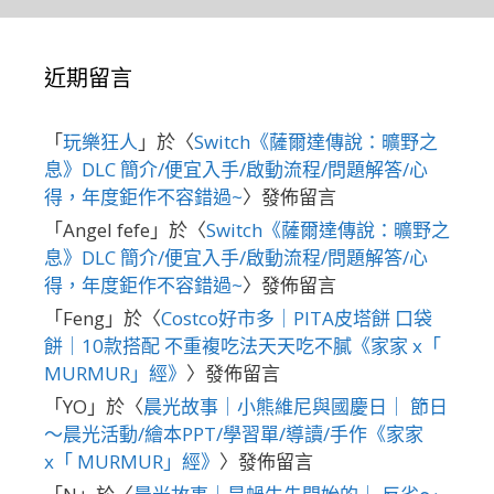
近期留言
「
玩樂狂人
」於〈
Switch《薩爾達傳說：曠野之
息》DLC 簡介/便宜入手/啟動流程/問題解答/心
得，年度鉅作不容錯過~
〉發佈留言
「
Angel fefe
」於〈
Switch《薩爾達傳說：曠野之
息》DLC 簡介/便宜入手/啟動流程/問題解答/心
得，年度鉅作不容錯過~
〉發佈留言
「
Feng
」於〈
Costco好市多｜PITA皮塔餅 口袋
餅｜10款搭配 不重複吃法天天吃不膩《家家 x「
MURMUR」經》
〉發佈留言
「
YO
」於〈
晨光故事｜小熊維尼與國慶日｜ 節日
～晨光活動/繪本PPT/學習單/導讀/手作《家家
x「 MURMUR」經》
〉發佈留言