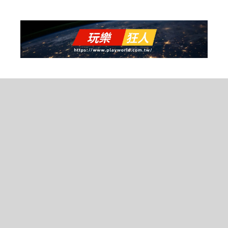
跳
至
主
要
內
容