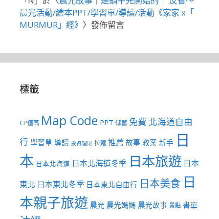
「
N
」於〈
晨光故事｜是蝸牛先開始的｜ 反省～
晨光活動/繪本PPT/學習單/導讀/活動《家家 x「
MURMUR」經》
〉發佈留言
標籤
Map Code
免費
北海道自由
PPT
CP值高
儲蓄
日
行
推薦
學習單
導讀
故事
教案
新手
拉麵
投資理財
本
日本旅遊
日本北海道冬季
日本
日本北海道
日
日本美食
東北
日本東北冬季
日本東北自由行
本親子旅遊
晨光
晨光媽媽
晨光故事
書單
景點