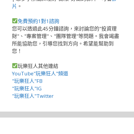
片
。
免費預約1對1諮詢
您可以透過此45分鐘諮詢，來討論您的"投資理
財"、"專案管理"、"團隊管理"等問題。我會竭盡
所能協助您，引導您找到方向。希望能幫助到
您！
玩樂狂人其他連結
YouTube"玩樂狂人"頻道
"玩樂狂人"FB
"玩樂狂人"IG
"玩樂狂人"Twitter