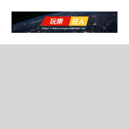
跳
至
主
要
內
容