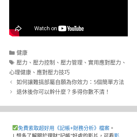
分
健康
類
標
壓力
、
壓力控制
、
壓力管理
、
實用應對壓力
、
籤
心理健康
、
應對壓力技巧
如何讓難搞部屬自願為你效力：5個簡單方法
退休後你可以幹什麼？多得你數不清！
免費索取超好用《記帳+財務分析》檔案
。
| 想多了解關於理財"記帳"好處的影片，可看
影