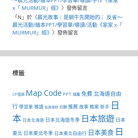
～晨光活動/繪本PPT/學習單/導讀/手作《家家
x「 MURMUR」經》
〉發佈留言
「
N
」於〈
晨光故事｜是蝸牛先開始的｜ 反省～
晨光活動/繪本PPT/學習單/導讀/活動《家家 x「
MURMUR」經》
〉發佈留言
標籤
Map Code
免費
北海道自由
PPT
CP值高
儲蓄
日
行
推薦
學習單
導讀
故事
教案
新手
拉麵
投資理財
本
日本旅遊
日本北海道冬季
日本
日本北海道
日
日本美食
東北
日本東北冬季
日本東北自由行