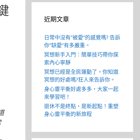
鍵
近期文章
。
日常中沒有”被愛”的感覺嗎? 告訴
你”缺愛”有多嚴重。
冥想新手入門：簡單技巧帶你探
索內心寧靜
冥想已經是全民運動了，你知道
冥想的好處嗎?狂人來告訴你。
身心靈平衡好處多多，大家一起
來學習吧！
。
退休不是終點，是新起點！重塑
道
身心靈平衡的新旅程
常