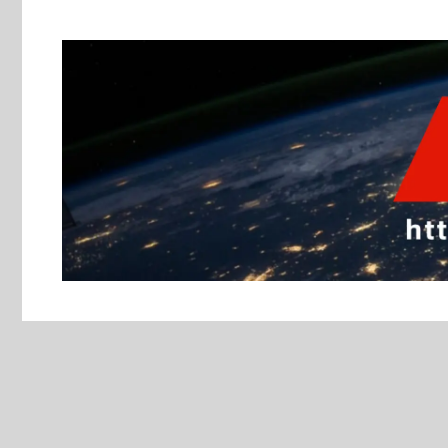
跳
至
主
要
內
容