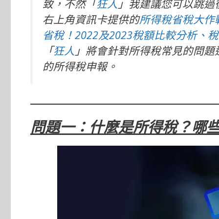
致，不然「
狂人
」我建議您可以跳過
右上角資訊卡提供的
所得稅省稅大作
省稅！2022及2023稅額比較分析、
「
狂人
」將會針對所得稅常見的問題
的所得稅申報。
問題一：什麼是所得稅？哪