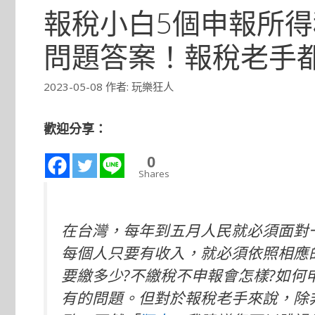
報稅小白5個申報所
問題答案！報稅老手
2023-05-08
作者:
玩樂狂人
歡迎分享：
0
Shares
在台灣，每年到五月人民就必須面對
每個人只要有收入，就必須依照相應
要
繳
多少?不繳稅不申報會怎樣?如何
有的問題。但對於報稅老手來說，除