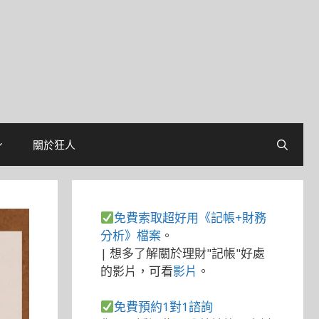
關於狂人
免費索取超好用《記帳+財務
分析》檔案
。
| 想多了解關於理財"記帳"好處
的影片，可看
影片
。
免費預約1對1諮詢