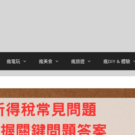
瘋電玩
瘋美食
瘋旅遊
瘋DIY & 體驗