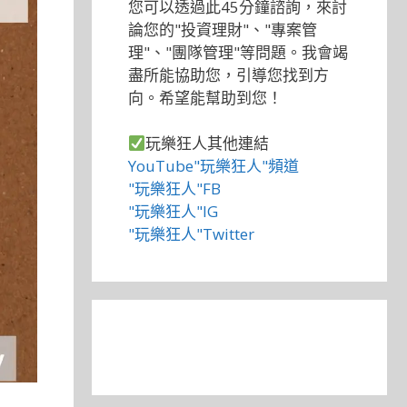
您可以透過此45分鐘諮詢，來討
論您的"投資理財"、"專案管
理"、"團隊管理"等問題。我會竭
盡所能協助您，引導您找到方
向。希望能幫助到您！
玩樂狂人其他連結
YouTube"玩樂狂人"頻道
"玩樂狂人"FB
"玩樂狂人"IG
"玩樂狂人"Twitter