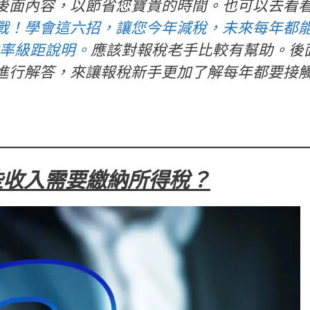
後面內容，以節省您寶貴的時間。也可以去看
戰！學會這六招，讓您今年減稅，未來每年都
稅率級距說明。
應該對報稅老手比較有幫助。後
進行解答，來讓報稅新手更加了解每年都要接
些收入需要繳納所得稅？