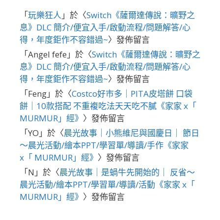
「
玩樂狂人
」於〈
Switch《薩爾達傳說：曠野之
息》DLC 簡介/便宜入手/啟動流程/問題解答/心
得，年度鉅作不容錯過~
〉發佈留言
「
Angel fefe
」於〈
Switch《薩爾達傳說：曠野之
息》DLC 簡介/便宜入手/啟動流程/問題解答/心
得，年度鉅作不容錯過~
〉發佈留言
「
Feng
」於〈
Costco好市多｜PITA皮塔餅 口袋
餅｜10款搭配 不重複吃法天天吃不膩《家家 x「
MURMUR」經》
〉發佈留言
「
YO
」於〈
晨光故事｜小熊維尼與國慶日｜ 節日
～晨光活動/繪本PPT/學習單/導讀/手作《家家
x「 MURMUR」經》
〉發佈留言
「
N
」於〈
晨光故事｜是蝸牛先開始的｜ 反省～
晨光活動/繪本PPT/學習單/導讀/活動《家家 x「
MURMUR」經》
〉發佈留言