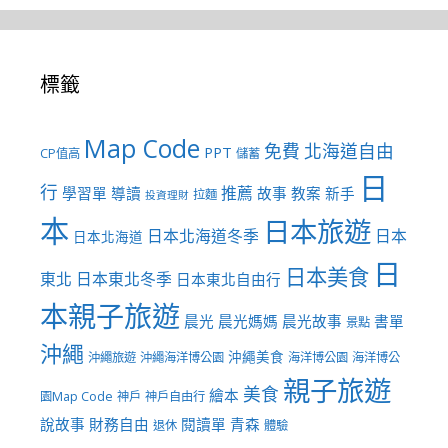
標籤
Map Code
免費
北海道自由
PPT
CP值高
儲蓄
日
行
推薦
學習單
導讀
故事
教案
新手
拉麵
投資理財
本
日本旅遊
日本北海道冬季
日本
日本北海道
日
日本美食
東北
日本東北冬季
日本東北自由行
本親子旅遊
晨光
晨光媽媽
晨光故事
書單
景點
沖繩
沖繩美食
沖繩旅遊
沖繩海洋博公園
海洋博公園
海洋博公
親子旅遊
美食
繪本
園Map Code
神戶
神戶自由行
說故事
財務自由
閱讀單
青森
退休
體驗