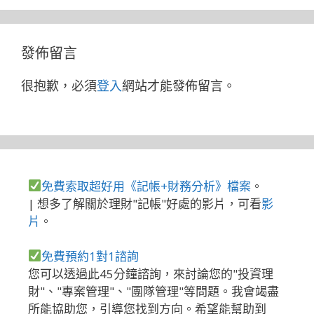
發佈留言
很抱歉，必須
登入
網站才能發佈留言。
免費索取超好用《記帳+財務分析》檔案
。
| 想多了解關於理財"記帳"好處的影片，可看
影
片
。
免費預約1對1諮詢
您可以透過此45分鐘諮詢，來討論您的"投資理
財"、"專案管理"、"團隊管理"等問題。我會竭盡
所能協助您，引導您找到方向。希望能幫助到