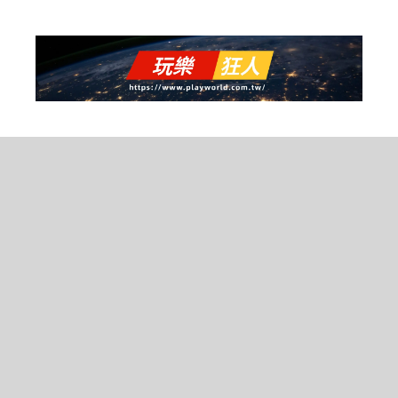
跳
至
主
要
內
容