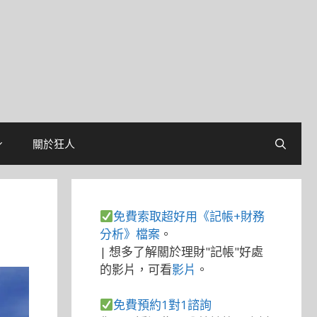
關於狂人
免費索取超好用《記帳+財務
分析》檔案
。
| 想多了解關於理財"記帳"好處
的影片，可看
影片
。
免費預約1對1諮詢