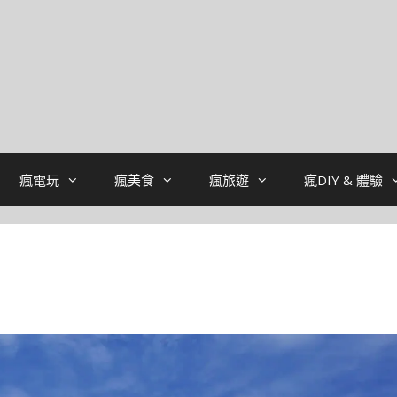
瘋電玩
瘋美食
瘋旅遊
瘋DIY & 體驗