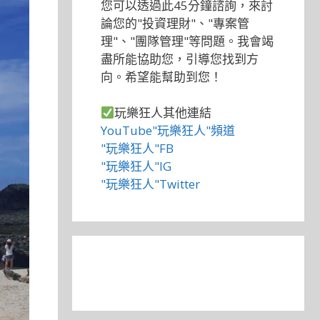
您可以透過此45分鐘諮詢，來討
論您的"投資理財"、"專案管
理"、"團隊管理"等問題。我會竭
盡所能協助您，引導您找到方
向。希望能幫助到您！
玩樂狂人其他連結
YouTube"玩樂狂人"頻道
"玩樂狂人"FB
"玩樂狂人"IG
"玩樂狂人"Twitter