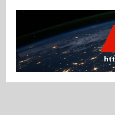
跳
至
主
要
內
容