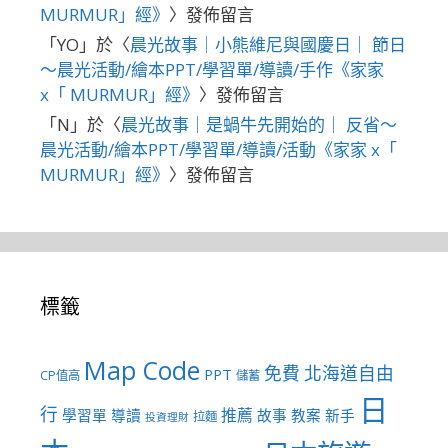
MURMUR」經》
〉發佈留言
「
YO
」於〈
晨光故事｜小熊維尼與國慶日｜ 節日
～晨光活動/繪本PPT/學習單/導讀/手作《家家
x「 MURMUR」經》
〉發佈留言
「
N
」於〈
晨光故事｜是蝸牛先開始的｜ 反省～
晨光活動/繪本PPT/學習單/導讀/活動《家家 x「
MURMUR」經》
〉發佈留言
標籤
Map Code
免費
北海道自由
PPT
CP值高
儲蓄
日
行
推薦
學習單
導讀
故事
教案
新手
拉麵
投資理財