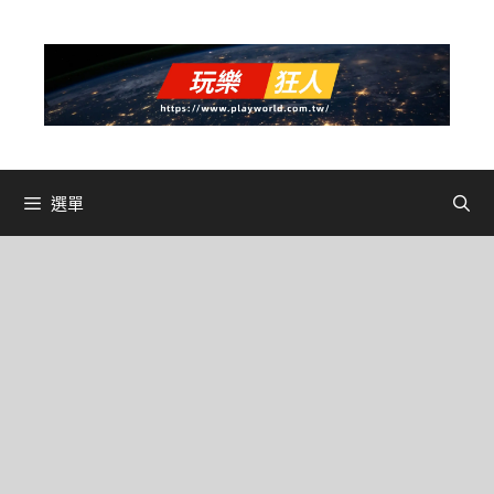
跳
至
主
要
內
容
選單