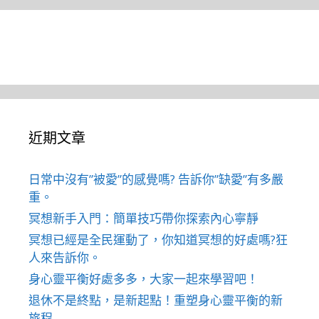
近期文章
日常中沒有”被愛”的感覺嗎? 告訴你”缺愛”有多嚴
重。
冥想新手入門：簡單技巧帶你探索內心寧靜
冥想已經是全民運動了，你知道冥想的好處嗎?狂
人來告訴你。
身心靈平衡好處多多，大家一起來學習吧！
退休不是終點，是新起點！重塑身心靈平衡的新
旅程