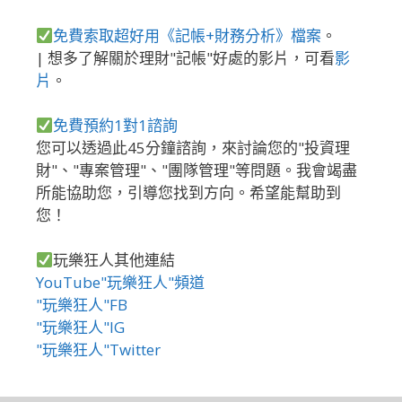
免費索取超好用《記帳+財務分析》檔案
。
| 想多了解關於理財"記帳"好處的影片，可看
影
片
。
免費預約1對1諮詢
您可以透過此45分鐘諮詢，來討論您的"投資理
財"、"專案管理"、"團隊管理"等問題。我會竭盡
所能協助您，引導您找到方向。希望能幫助到
您！
玩樂狂人其他連結
YouTube"玩樂狂人"頻道
"玩樂狂人"FB
"玩樂狂人"IG
"玩樂狂人"Twitter