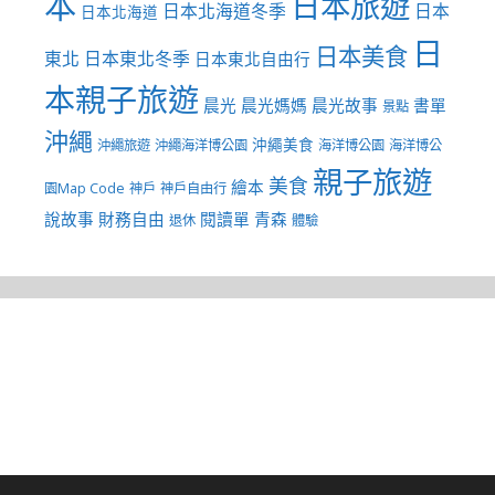
本
日本旅遊
日本北海道冬季
日本
日本北海道
日
日本美食
東北
日本東北冬季
日本東北自由行
本親子旅遊
晨光
晨光媽媽
晨光故事
書單
景點
沖繩
沖繩美食
沖繩旅遊
沖繩海洋博公園
海洋博公園
海洋博公
親子旅遊
美食
繪本
園Map Code
神戶
神戶自由行
說故事
財務自由
閱讀單
青森
退休
體驗