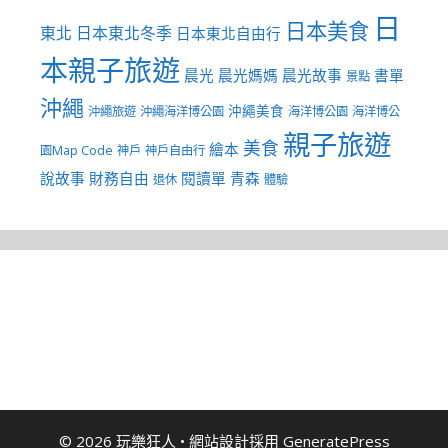
日
日本美食
東北
日本東北冬季
日本東北自由行
本親子旅遊
晨光
晨光媽媽
晨光故事
書單
景點
沖繩
沖繩美食
沖繩旅遊
沖繩海洋博公園
海洋博公園
海洋博公
親子旅遊
美食
繪本
園Map Code
神戶
神戶自由行
說故事
財務自由
閱讀單
青森
退休
體驗
© 2026 玩樂狂人
• 網站設計採用
GeneratePress