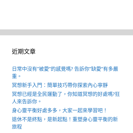
近期文章
日常中沒有”被愛”的感覺嗎? 告訴你”缺愛”有多嚴
重。
冥想新手入門：簡單技巧帶你探索內心寧靜
冥想已經是全民運動了，你知道冥想的好處嗎?狂
人來告訴你。
身心靈平衡好處多多，大家一起來學習吧！
退休不是終點，是新起點！重塑身心靈平衡的新
旅程