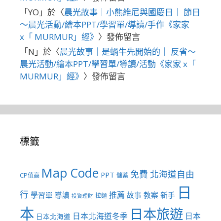
「
YO
」於〈
晨光故事｜小熊維尼與國慶日｜ 節日
～晨光活動/繪本PPT/學習單/導讀/手作《家家
x「 MURMUR」經》
〉發佈留言
「
N
」於〈
晨光故事｜是蝸牛先開始的｜ 反省～
晨光活動/繪本PPT/學習單/導讀/活動《家家 x「
MURMUR」經》
〉發佈留言
標籤
Map Code
免費
北海道自由
PPT
CP值高
儲蓄
日
行
推薦
學習單
導讀
故事
教案
新手
拉麵
投資理財
本
日本旅遊
日本北海道冬季
日本
日本北海道