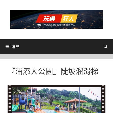
跳
至
主
要
內
容
選單
『浦添大公園』陡坡溜滑梯