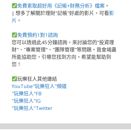
免費索取超好用《記帳+財務分析》檔案
。
| 想多了解關於理財"記帳"好處的影片，可看
影
片
。
免費預約1對1諮詢
您可以透過此45分鐘諮詢，來討論您的"投資理
財"、"專案管理"、"團隊管理"等問題。我會竭盡
所能協助您，引導您找到方向。希望能幫助到
您！
玩樂狂人其他連結
YouTube"玩樂狂人"頻道
"玩樂狂人"FB
"玩樂狂人"IG
"玩樂狂人"Twitter