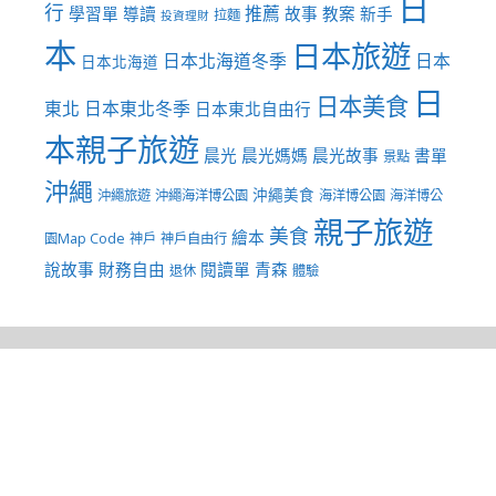
日
行
推薦
學習單
導讀
故事
教案
新手
拉麵
投資理財
本
日本旅遊
日本北海道冬季
日本
日本北海道
日
日本美食
東北
日本東北冬季
日本東北自由行
本親子旅遊
晨光
晨光媽媽
晨光故事
書單
景點
沖繩
沖繩美食
沖繩旅遊
沖繩海洋博公園
海洋博公園
海洋博公
親子旅遊
美食
繪本
園Map Code
神戶
神戶自由行
說故事
財務自由
閱讀單
青森
退休
體驗