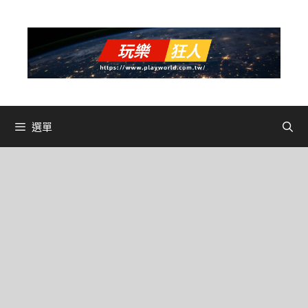
跳
至
主
要
內
容
選單