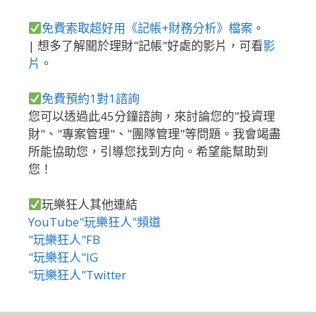
免費索取超好用《記帳+財務分析》檔案
。
| 想多了解關於理財"記帳"好處的影片，可看
影
片
。
免費預約1對1諮詢
您可以透過此45分鐘諮詢，來討論您的"投資理
財"、"專案管理"、"團隊管理"等問題。我會竭盡
所能協助您，引導您找到方向。希望能幫助到
您！
玩樂狂人其他連結
YouTube"玩樂狂人"頻道
"玩樂狂人"FB
"玩樂狂人"IG
"玩樂狂人"Twitter