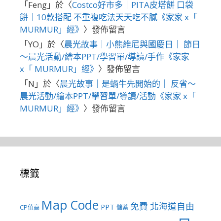
「
Feng
」於〈
Costco好市多｜PITA皮塔餅 口袋
餅｜10款搭配 不重複吃法天天吃不膩《家家 x「
MURMUR」經》
〉發佈留言
「
YO
」於〈
晨光故事｜小熊維尼與國慶日｜ 節日
～晨光活動/繪本PPT/學習單/導讀/手作《家家
x「 MURMUR」經》
〉發佈留言
「
N
」於〈
晨光故事｜是蝸牛先開始的｜ 反省～
晨光活動/繪本PPT/學習單/導讀/活動《家家 x「
MURMUR」經》
〉發佈留言
標籤
Map Code
免費
北海道自由
PPT
CP值高
儲蓄