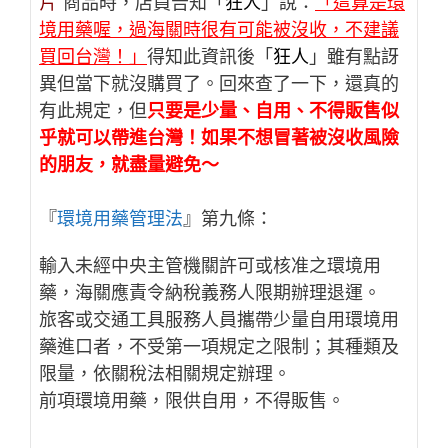
片”
商品時，店員告知「
狂人
」說：
「這算是環
境用藥喔，過海關時很有可能被沒收，不建議
買回台灣！」
得知此資訊後「
狂人
」雖有點訝
異但當下就沒購買了。回來查了一下，還真的
有此規定，但
只要是少量、自用、不得販售似
乎就可以帶進台灣！如果不想冒著被沒收風險
的朋友，就盡量避免～
『
環境用藥管理法
』第九條：
輸入未經中央主管機關許可或核准之環境用
藥，海關應責令納稅義務人限期辦理退運。
旅客或交通工具服務人員攜帶少量自用環境用
藥進口者，不受第一項規定之限制；其種類及
限量，依關稅法相關規定辦理。
前項環境用藥，限供自用，不得販售。