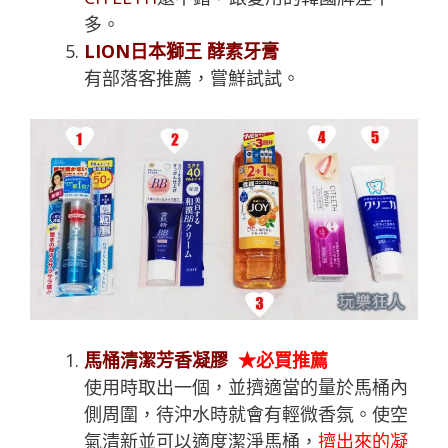
多。
LION日本獅王 酵素牙膏
有部落客推薦，嘗鮮試試。
馬桶清潔芳香凝膠
★必買推薦
使用時取出一個，並擠適當的量於馬桶內
側周圍，待沖水時就會有輕微香氛。使空
氣清新並可以適度潔淨馬桶，
擠出來的凝