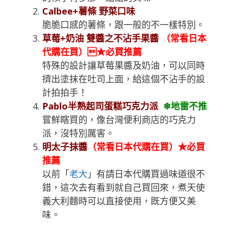
Calbee+薯條 野菜口味
脆脆口感的薯條，跟一般的不一樣特別。
草莓+奶油 雙醬之不沾手果醬
（常看日本
代購在買）★必買推薦
特殊的設計讓草莓果醬及奶油，可以同時
擠出塗抹在吐司上面，給這個不沾手的設
計拍拍手！
Pablo半熟起司蛋糕巧克力派
❄地雷不推
嘗鮮瞎買的，像台灣便利商店的巧克力
派，沒特別厲害。
明太子抹醬
（常看日本代購在買）★必買
推薦
以前「
老大
」有請日本代購買過味道很不
錯，這次去有看到就自己買回來，煮天使
義大利麵時可以直接使用，既方便又美
味。