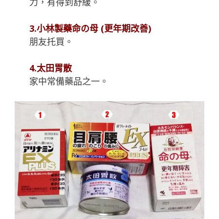
力，有得到舒緩。
3.小林製藥命の母 (更年期改善)
朋友托買。
4.太田胃散
家中常備藥品之一。