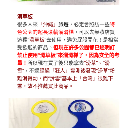
滑草板
很多人來
「沖繩」
旅遊，
必定會照訪一些
特
色公園的超長滾輪溜滑梯
，可以去藥妝店買
這種
“滑草板”
去使用，避免屁股開花！是相當
受歡迎的商品。
但現在許多公園都已經明訂
禁止使用“滑草板”來溜滑梯了，因為安全的考
量！
所以現在買了後只能拿去
“滑草”、“滑
雪”
，不過
經過「
狂人
」實測後發現“滑草”粉
難滑得動，而“滑雪”基本上「台灣」很難下
雪，故不推薦買此商品。