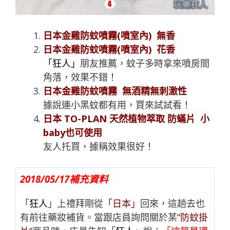
日本金雞防蚊噴霧(噴室內) 無香
日本金雞防蚊噴霧(噴室內) 花香
「
狂人
」
朋友推薦，蚊子多時拿來噴房間
角落，效果不錯！
日本金雞防蚊噴霧 無酒精無刺激性
據說連小黑蚊都有用，買來試試看！
日本 TO-PLAN 天然植物萃取 防蟎片 小
baby也可使用
友人托買，據稱效果很好！
2018/05/17補充資料
「
狂人
」上禮拜剛從
「日本」
回來，這趟去也
有前往藥妝補貨。當跟店員詢問關於某
“防蚊掛