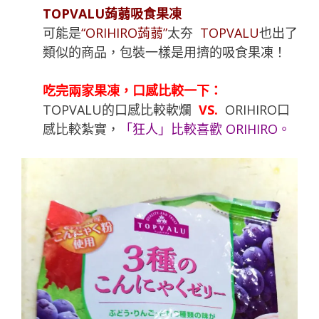
TOPVALU蒟蒻吸食果凍
可能是
“ORIHIRO蒟蒻”
太夯
TOPVALU
也出了
類似的商品，包裝一樣是用擠的吸食果凍！
吃完兩家果凍，口感比較一下：
TOPVALU的口感比較軟爛
VS.
ORIHIRO口
感比較紮實，
「
狂人
」比較喜歡 ORIHIRO。