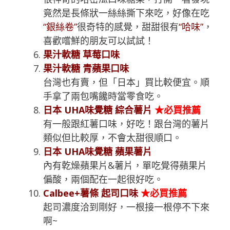
竟然是長條狀一絲絲撕下來吃，好像在吃
“銀絲卷”
很奇特的感覺，甜甜很有
“哈味”
，
喜歡嚐鮮的朋友可以試試！
果汁軟糖 草莓口味
果汁軟糖 青蘋果口味
台灣也有賣，但「日本」買比較便宜。順
手拿了兩包嘴饞時當零食吃。
日本 UHA味覺糖 綜合薯片
★必買推薦
有一般跟紅薯口味，好吃！跟台灣的薯片
類似但比較厚，不會太甜很順口。
日本 UHA味覺糖 蘋果薯片
內有乾燥蘋果片&薯片，單吃覺得蘋果片
偏酸，兩個配在一起很好吃。
Calbee+薯條 起司口味
★必買推薦
起司濃度洽到剛好，一根接一根停不下來
啊~