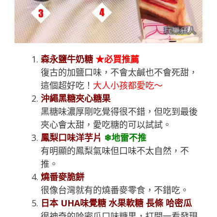
森永鹽牛奶糖
★必買推薦
復古的加鹽口味，不會太鹹也不會死甜，
這個超好吃！
大人小孩都愛吃～
沖繩黑糖夾心糖果
黑糖味濃厚剛吃覺得很不錯，但吃到最後
夾心會太甜，愛吃糖的可以試試。
鳳梨口味洋芋片
❄地雷不推
有明顯的鳳梨氣味但口味不太自然，不
推。
燒番麥脆餅
很像台灣就有的燒番麥零食，不錯吃。
日本 UHA味覺糖 水果軟糖 長條 哈密瓜
很神奇的哈密瓜口味糖果，打開一看發現