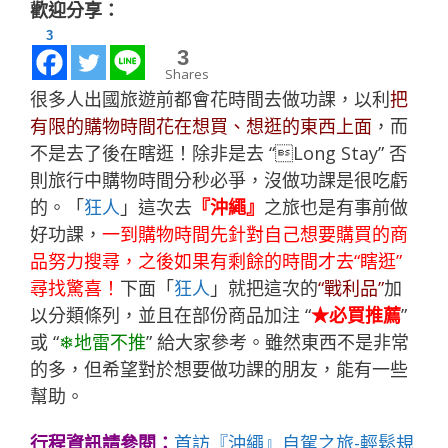
歡迎分享：
3
3
Shares
很多人出國旅遊前都會花時間去做功課，以利
把
有限的購物時間花在想買、想逛的東西上面
，而
不是去了後在瞎逛！除非是去 “Long Stay” 否
則旅行中購物時間分秒必爭，沒做功課是很吃虧
的。「
狂人
」這次去
『沖繩』
之旅也是有事前做
好功課，
一到購物時間先針對自己想要購買的商
品努力搜尋，之後如果有剩餘的時間才去“瞎逛”
尋找驚喜！
下面「
狂人
」就把這次的
“戰利品”
加
以分類條列，並且在部份商品加注 “
★必買推薦
”
或 “
❄地雷不推
” 給大家參考。雖然東西不是非常
的多，但希望對於想要做功課的朋友，能有一些
幫助。
行程資訊請參閱：
首訪『沖繩』自駕之旅-輕鬆規