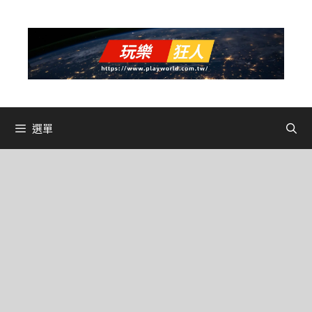
跳
至
主
要
內
容
選單