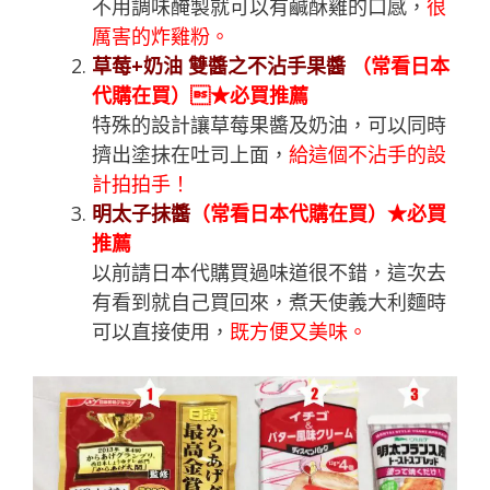
不用調味醃製就可以有鹹酥雞的口感，
很
厲害的炸雞粉。
草莓+奶油 雙醬之不沾手果醬
（常看日本
代購在買）★必買推薦
特殊的設計讓草莓果醬及奶油，可以同時
擠出塗抹在吐司上面，
給這個不沾手的設
計拍拍手！
明太子抹醬
（常看日本代購在買）★必買
推薦
以前請日本代購買過味道很不錯，這次去
有看到就自己買回來，煮天使義大利麵時
可以直接使用，
既方便又美味。