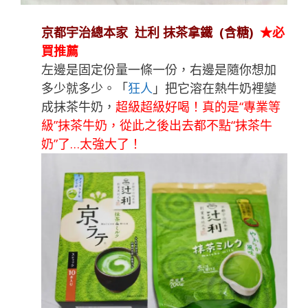
京都宇治總本家 辻利 抹茶拿鐵 (含糖)
★必
買推薦
左邊是固定份量一條一份，右邊是隨你想加
多少就多少。「
狂人
」把它溶在熱牛奶裡變
成抹茶牛奶，
超級超級好喝！真的是“專業等
級”抹茶牛奶，從此之後出去都不點“抹茶牛
奶”了…太強大了！