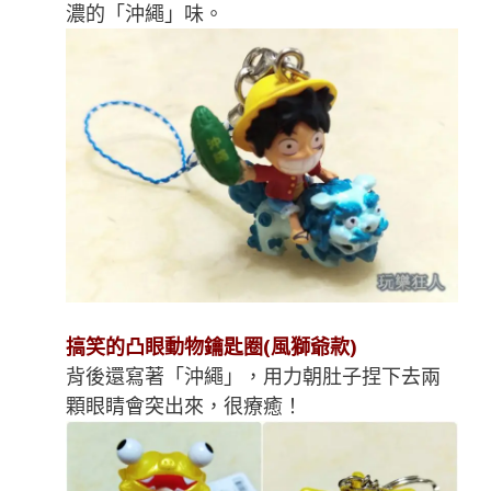
濃的「沖繩」味。
搞笑的凸眼動物鑰匙圈(風獅爺款)
背後還寫著「沖繩」，用力朝肚子捏下去兩
顆眼睛會突出來，很療癒！