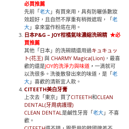
必買推薦
先前「
老大
」有買來用，具有防曬係數妝
效超好，且自然不厚重有稍微遮瑕，「
老
大
」拿來當作粉底在用。
日本P&G – JOY柑橘氣味濃縮洗碗精
★必
買推薦
其他「日本」的洗碗精還用過
キュキュッ
ト(花王)
與
CHARMY Magica(Lion)
，最喜
歡的還是
JOY的洗淨力與味道
，
一滴就可
以洗很多。洗後散發出來的味道，是「
老
大
」喜歡的清新宜人款。
CITEETH美白牙膏
上次去「東京」買了
CITEETH
和
CLEAN
DENTAL(牙周病護理)
CLEAN DENTAL
是鹹性牙膏「
老大
」不喜
歡。
CITEETH
還不錯，跟愛用的韓國牌差不