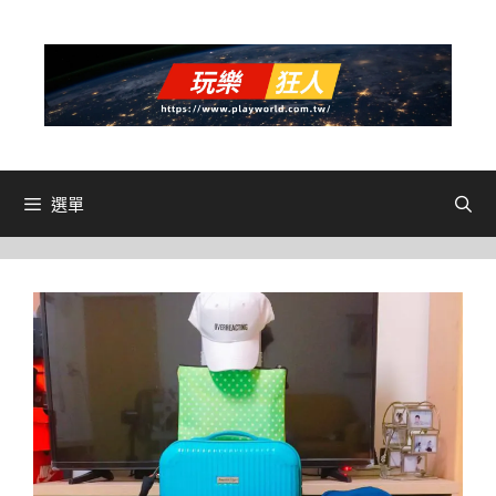
跳
至
主
要
內
容
選單