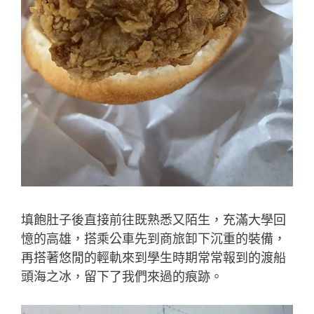
填飽肚子後直接前往既熟悉又陌生，充滿大學回
憶的高雄，搭乘公車先到商旅卸下沉重的裝備，
再搭著悠閒的輕軌來到學生時期常常報到的渡船
頭海之冰，留下了我們來過的痕跡。