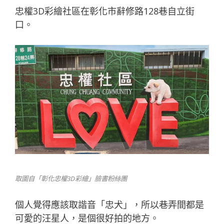
忠權3D彩繪社區在彰化市辭修路128巷自立街
口。
取圖自「
彰化忠權
3D
彩繪
」臉書粉絲團
個人覺得應該取諧音「忠犬」，所以巷弄間都是
可愛的汪星人，是個很好拍的地方。