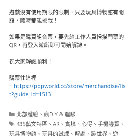
遊戲沒有使用期限的限制，只要玩具博物館有開
館，隨時都能挑戰！
如果是購買組合票，要先給工作人員掃描門票的
QR，再登入遊戲即可開始解謎。
祝大家解謎順利！
購票往這裡
~
https://popworld.cc/store/merchandise/lis
t?guide_id=1513
分
北部體驗
、
瘋DIY & 體驗
類
標
435藝文特區
、
AR
、
實境
、
心得
、
手機導覽
、
籤
玩具博物館
、
玩具的試煉
、
解謎
、
蹦世界
、
遊