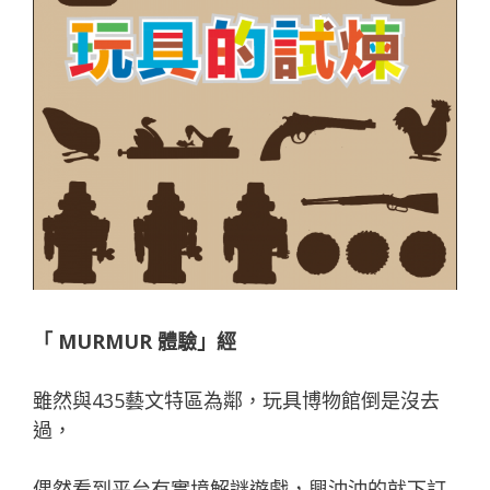
「
MURMUR
體驗」經
雖然與435藝文特區為鄰，玩具博物館倒是沒去
過，
偶然看到平台有實境解謎遊戲，興沖沖的就下訂