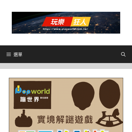
跳
至
主
要
內
容
選單