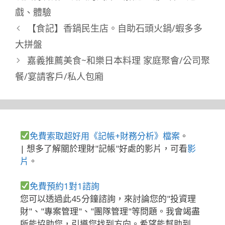
戲
、
體驗
【食記】香鍋民生店。自助石頭火鍋/蝦多多
大拼盤
嘉義推薦美食~和樂日本料理 家庭聚會/公司聚
餐/宴請客戶/私人包廂
免費索取超好用《記帳+財務分析》檔案
。
| 想多了解關於理財"記帳"好處的影片，可看
影
片
。
免費預約1對1諮詢
您可以透過此45分鐘諮詢，來討論您的"投資理
財"、"專案管理"、"團隊管理"等問題。我會竭盡
所能協助您，引導您找到方向。希望能幫助到