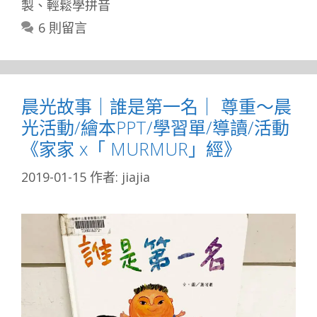
製
、
輕鬆學拼音
6 則留言
晨光故事｜誰是第一名｜ 尊重～晨
光活動/繪本PPT/學習單/導讀/活動
《家家 x「 MURMUR」經》
2019-01-15
作者:
jiajia