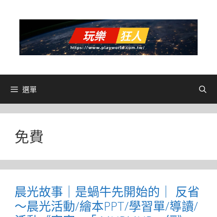
跳
至
主
要
內
容
選單
免費
晨光故事｜是蝸牛先開始的｜ 反省
～晨光活動/繪本PPT/學習單/導讀/