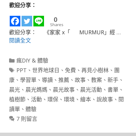
歡迎分享：
0
Shares
歡迎分享： 《家家 x「 MURMUR」經 …
閱讀全文
分
瘋DIY & 體驗
類
標
PPT
、
世界地球日
、
免費
、
再見小樹林
、
團
籤
康
、
學習單
、
導讀
、
推薦
、
故事
、
教案
、
新手
、
晨光
、
晨光媽媽
、
晨光故事
、
晨光活動
、
書單
、
植樹節
、
活動
、
環保
、
環境
、
繪本
、
說故事
、
閱
讀單
、
體驗
7 則留言