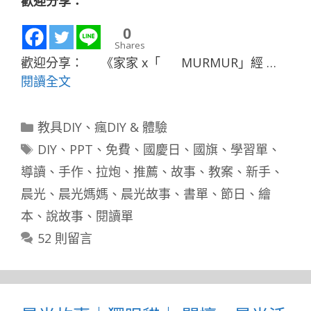
歡迎分享：
0
Shares
歡迎分享： 《家家 x「 MURMUR」經 …
閱讀全文
分
教具DIY
、
瘋DIY & 體驗
類
標
DIY
、
PPT
、
免費
、
國慶日
、
國旗
、
學習單
、
籤
導讀
、
手作
、
拉炮
、
推薦
、
故事
、
教案
、
新手
、
晨光
、
晨光媽媽
、
晨光故事
、
書單
、
節日
、
繪
本
、
說故事
、
閱讀單
52 則留言