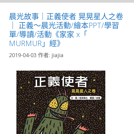
晨光故事｜正義使者 晃晃星人之卷
｜ 正義～晨光活動/繪本PPT/學習
單/導讀/活動《家家 x「
MURMUR」經》
2019-04-03
作者:
jiajia