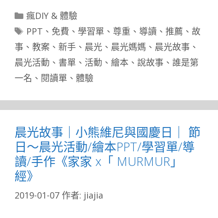
分
瘋DIY & 體驗
類
標
PPT
、
免費
、
學習單
、
尊重
、
導讀
、
推薦
、
故
籤
事
、
教案
、
新手
、
晨光
、
晨光媽媽
、
晨光故事
、
晨光活動
、
書單
、
活動
、
繪本
、
說故事
、
誰是第
一名
、
閱讀單
、
體驗
晨光故事｜小熊維尼與國慶日｜ 節
日～晨光活動/繪本PPT/學習單/導
讀/手作《家家 x「 MURMUR」
經》
2019-01-07
作者:
jiajia