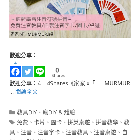
歡迎分享：
4
0
Shares
歡迎分享：4 4Shares《家家 x「 MURMUR
…
閱讀全文
分
教具DIY
、
瘋DIY & 體驗
類
標
免費
、
卡片
、
圖卡
、
拼英桌遊
、
拼音教學
、
教
籤
具
、
注音
、
注音字卡
、
注音教具
、
注音桌遊
、
自