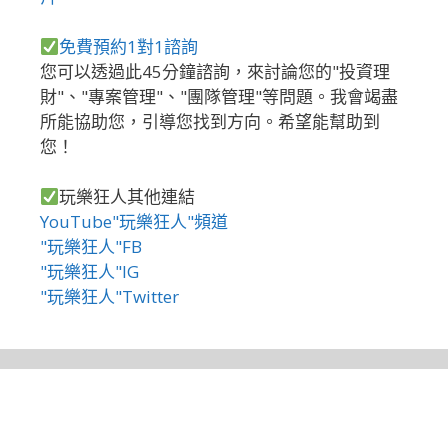
免費預約1對1諮詢
您可以透過此45分鐘諮詢，來討論您的"投資理
財"、"專案管理"、"團隊管理"等問題。我會竭盡
所能協助您，引導您找到方向。希望能幫助到
您！
玩樂狂人其他連結
YouTube"玩樂狂人"頻道
"玩樂狂人"FB
"玩樂狂人"IG
"玩樂狂人"Twitter