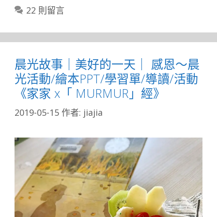
22 則留言
晨光故事｜美好的一天｜ 感恩～晨
光活動/繪本PPT/學習單/導讀/活動
《家家 x「 MURMUR」經》
2019-05-15
作者:
jiajia