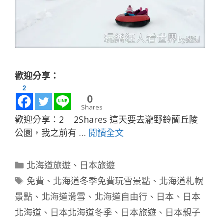
歡迎分享：
2
0
Shares
歡迎分享：2 2Shares 這天要去瀧野鈴蘭丘陵
公園，我之前有 …
閱讀全文
分
北海道旅遊
、
日本旅遊
類
標
免費
、
北海道冬季免費玩雪景點
、
北海道札幌
籤
景點
、
北海道滑雪
、
北海道自由行
、
日本
、
日本
北海道
、
日本北海道冬季
、
日本旅遊
、
日本親子