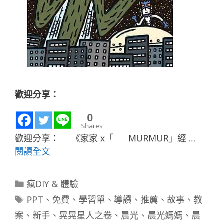
歡迎分享：
0
Shares
歡迎分享： 《家家 x「 MURMUR」經 …
閱讀全文
分
瘋DIY & 體驗
類
標
PPT
、
免費
、
學習單
、
導讀
、
推薦
、
故事
、
教
籤
案
、
新手
、
晃晃星人之卷
、
晨光
、
晨光媽媽
、
晨