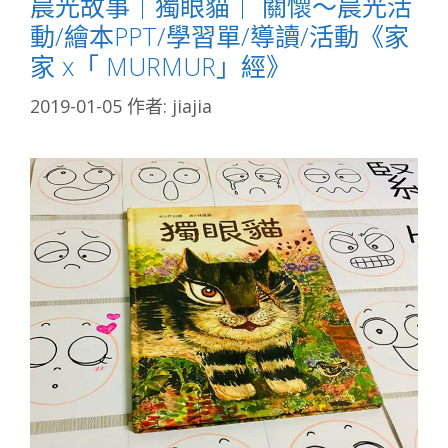
晨光故事｜獨眼貓｜ 關懷～晨光活
動/繪本PPT/學習單/導讀/活動《家
家 x「 MURMUR」經》
2019-01-05
作者:
jiajia