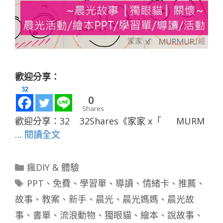
歡迎分享：
32
0
Shares
歡迎分享：32 32Shares《家家 x「 MURM
…
閱讀全文
分
瘋DIY & 體驗
類
標
PPT
、
免費
、
學習單
、
導讀
、
情緒卡
、
推薦
、
籤
故事
、
教案
、
新手
、
晨光
、
晨光媽媽
、
晨光故
事
、
書單
、
流浪動物
、
獨眼貓
、
繪本
、
說故事
、