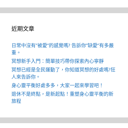
近期文章
日常中沒有”被愛”的感覺嗎? 告訴你”缺愛”有多嚴
重。
冥想新手入門：簡單技巧帶你探索內心寧靜
冥想已經是全民運動了，你知道冥想的好處嗎?狂
人來告訴你。
身心靈平衡好處多多，大家一起來學習吧！
退休不是終點，是新起點！重塑身心靈平衡的新
旅程