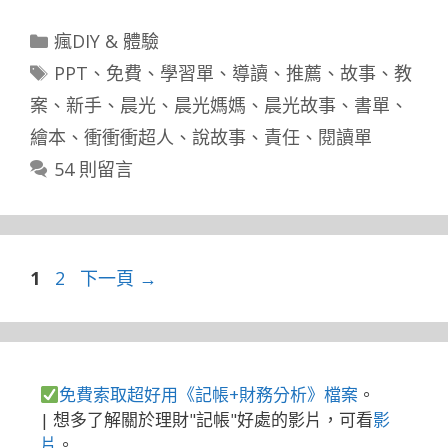
分
瘋DIY & 體驗
類
標
PPT
、
免費
、
學習單
、
導讀
、
推薦
、
故事
、
教
籤
案
、
新手
、
晨光
、
晨光媽媽
、
晨光故事
、
書單
、
繪本
、
衝衝衝超人
、
說故事
、
責任
、
閱讀單
54 則留言
頁
頁
1
2
下一頁
→
面
面
免費索取超好用《記帳+財務分析》檔案
。
| 想多了解關於理財"記帳"好處的影片，可看
影
片
。