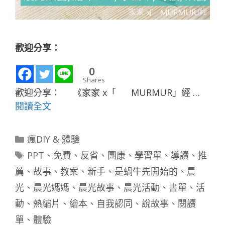
歡迎分享：
0
Shares
歡迎分享： 《家家 x「 MURMUR」經 …
閱讀全文
分
瘋DIY & 體驗
類
標
PPT
、
免費
、
反省
、
團康
、
學習單
、
導讀
、
推
籤
薦
、
故事
、
教案
、
新手
、
是蝸牛先開始的
、
晨
光
、
晨光媽媽
、
晨光故事
、
晨光活動
、
書單
、
活
動
、
熱縮片
、
繪本
、
自我認同
、
說故事
、
閱讀
單
、
體驗