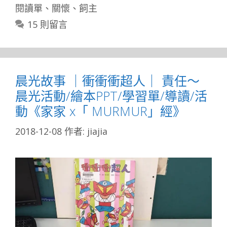
閱讀單
、
關懷
、
飼主
15 則留言
晨光故事 ｜衝衝衝超人｜ 責任～
晨光活動/繪本PPT/學習單/導讀/活
動《家家 x「 MURMUR」經》
2018-12-08
作者:
jiajia