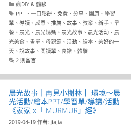
分
瘋DIY & 體驗
類
標
PPT
、
一口鬆餅
、
免費
、
分享
、
團康
、
學習
籤
單
、
導讀
、
感恩
、
推薦
、
故事
、
教案
、
新手
、
早
餐
、
晨光
、
晨光媽媽
、
晨光故事
、
晨光活動
、
晨
光美食
、
書單
、
母親節
、
活動
、
繪本
、
美好的一
天
、
說故事
、
閱讀單
、
食譜
、
體驗
2 則留言
晨光故事｜再見小樹林｜ 環境～晨
光活動/繪本PPT/學習單/導讀/活動
《家家 x「 MURMUR」經》
2019-04-19
作者:
jiajia