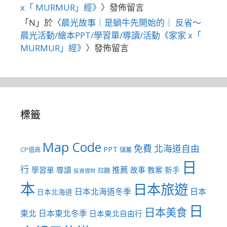
x「 MURMUR」經》
〉發佈留言
「
N
」於〈
晨光故事｜是蝸牛先開始的｜ 反省～
晨光活動/繪本PPT/學習單/導讀/活動《家家 x「
MURMUR」經》
〉發佈留言
標籤
Map Code
免費
北海道自由
PPT
CP值高
儲蓄
日
行
推薦
學習單
導讀
故事
教案
新手
拉麵
投資理財
本
日本旅遊
日本北海道冬季
日本
日本北海道
日
日本美食
東北
日本東北冬季
日本東北自由行