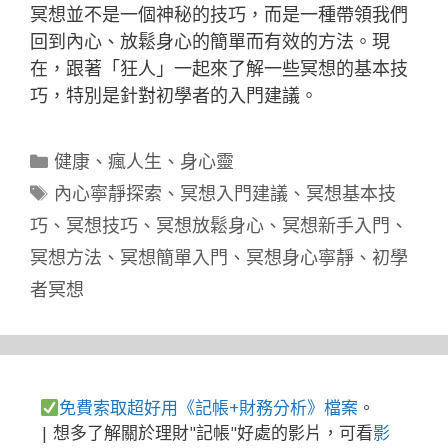
冥想並不是一個神秘的技巧，而是一種帶領我們
回到內心、放鬆身心的簡單而有效的方法。現
在，跟著「狂人」一起來了解一些冥想的基本技
巧，特別是針對初學者的入門建議。
分
健康
、
瘋人生
、
身心靈
類
標
內心寧靜探索
、
冥想入門建議
、
冥想基本技
籤
巧
、
冥想技巧
、
冥想放鬆身心
、
冥想新手入門
、
冥想方法
、
冥想簡單入門
、
冥想身心寧靜
、
初學
者冥想
免費索取超好用《記帳+財務分析》檔案
。
| 想多了解關於理財"記帳"好處的影片，可看
影