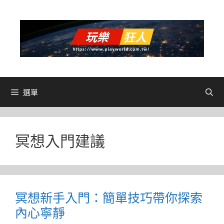
跳
至
主
要
內
容
選單
冥想入門建議
冥想新手入門：簡單技巧帶你探索
內心寧靜