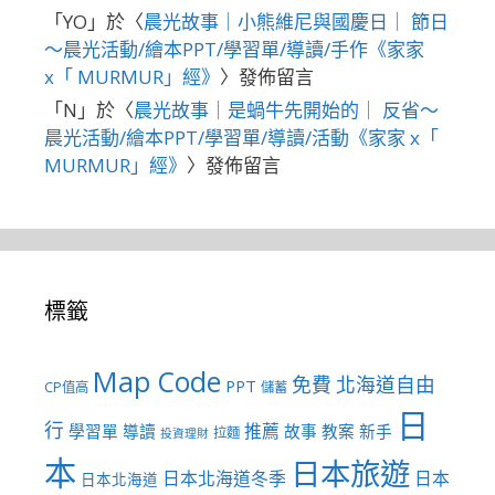
「
YO
」於〈
晨光故事｜小熊維尼與國慶日｜ 節日
～晨光活動/繪本PPT/學習單/導讀/手作《家家
x「 MURMUR」經》
〉發佈留言
「
N
」於〈
晨光故事｜是蝸牛先開始的｜ 反省～
晨光活動/繪本PPT/學習單/導讀/活動《家家 x「
MURMUR」經》
〉發佈留言
標籤
Map Code
免費
北海道自由
PPT
CP值高
儲蓄
日
行
推薦
學習單
導讀
故事
教案
新手
拉麵
投資理財
本
日本旅遊
日本北海道冬季
日本
日本北海道