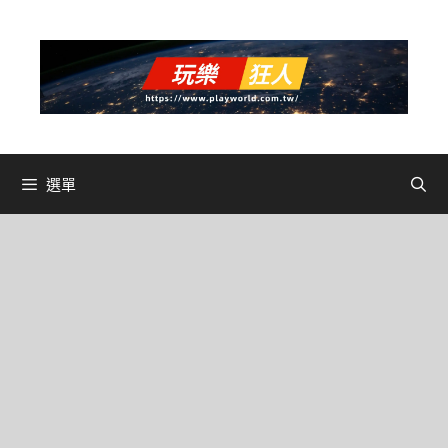
跳
至
主
要
內
容
選單