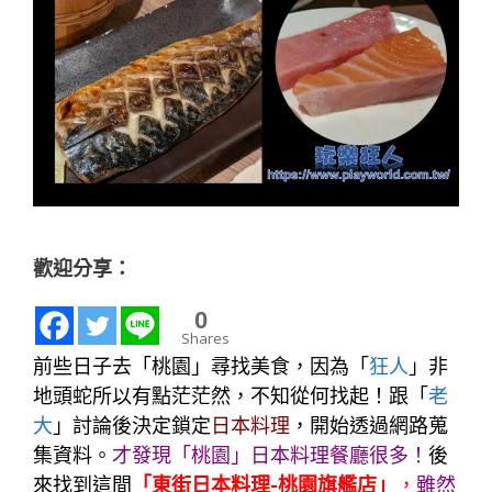
歡迎分享：
0
Shares
前些日子去「桃園」尋找美食，因為「
狂人
」非
地頭蛇所以有點茫茫然，不知從何找起！跟「
老
大
」討論後決定鎖定
日本料理
，開始透過網路蒐
集資料。
才發現「桃園」日本料理餐廳很多！
後
來找到這間
「東街日本料理-桃園旗艦店」
，
雖然