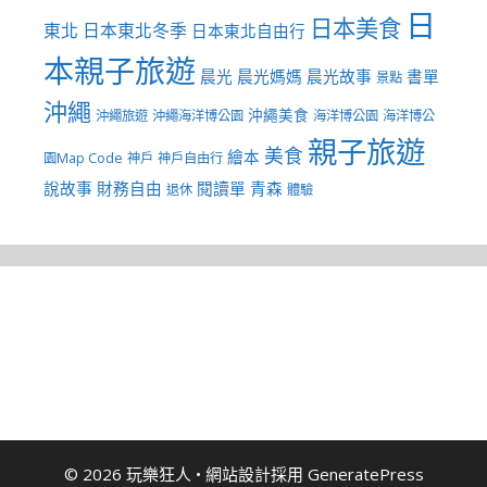
日
日本美食
東北
日本東北冬季
日本東北自由行
本親子旅遊
晨光
晨光媽媽
晨光故事
書單
景點
沖繩
沖繩美食
沖繩旅遊
沖繩海洋博公園
海洋博公園
海洋博公
親子旅遊
美食
繪本
園Map Code
神戶
神戶自由行
說故事
財務自由
閱讀單
青森
退休
體驗
© 2026 玩樂狂人
• 網站設計採用
GeneratePress