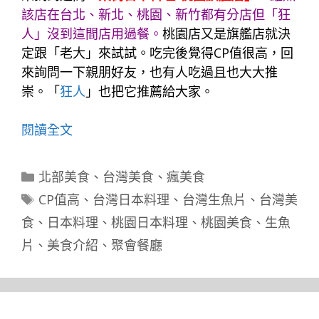
該店在台北、新北、桃園、新竹都有分店但「
狂
人
」沒到這間店用過餐。
桃園店又是旗艦店就決
定跟「
老大
」來試試。吃完後覺得CP值很高，回
來詢問一下親朋好友，也有人吃過且也大大推
崇。「
狂人
」也把它推薦給大家。
閱讀全文
分
北部美食
、
台灣美食
、
瘋美食
類
標
CP值高
、
台灣日本料理
、
台灣生魚片
、
台灣美
籤
食
、
日本料理
、
桃園日本料理
、
桃園美食
、
生魚
片
、
美食介紹
、
聚會餐廳