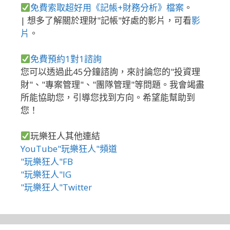
免費索取超好用《記帳+財務分析》檔案
。
| 想多了解關於理財"記帳"好處的影片，可看
影
片
。
免費預約1對1諮詢
您可以透過此45分鐘諮詢，來討論您的"投資理
財"、"專案管理"、"團隊管理"等問題。我會竭盡
所能協助您，引導您找到方向。希望能幫助到
您！
玩樂狂人其他連結
YouTube"玩樂狂人"頻道
"玩樂狂人"FB
"玩樂狂人"IG
"玩樂狂人"Twitter