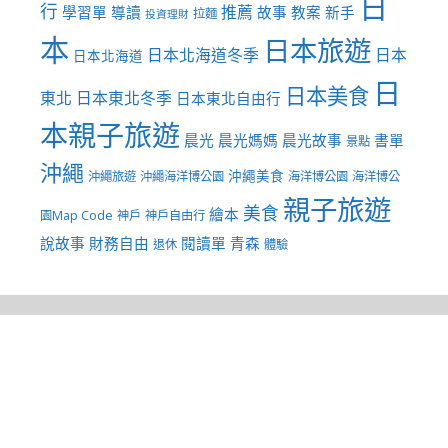
日
行
推薦
學習單
導讀
故事
教案
新手
拉麵
投資理財
本
日本旅遊
日本北海道冬季
日本
日本北海道
日
日本美食
東北
日本東北冬季
日本東北自由行
本親子旅遊
晨光
晨光媽媽
晨光故事
書單
景點
沖繩
沖繩美食
沖繩旅遊
沖繩海洋博公園
海洋博公園
海洋博公
親子旅遊
美食
繪本
園Map Code
神戶
神戶自由行
說故事
財務自由
閱讀單
青森
退休
體驗