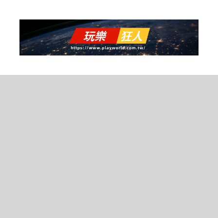
跳
至
主
要
內
容