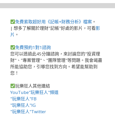
免費索取超好用《記帳+財務分析》檔案
。
| 想多了解關於理財"記帳"好處的影片，可看
影
片
。
免費預約1對1諮詢
您可以透過此45分鐘諮詢，來討論您的"投資理
財"、"專案管理"、"團隊管理"等問題。我會竭盡
所能協助您，引導您找到方向。希望能幫助到
您！
玩樂狂人其他連結
YouTube"玩樂狂人"頻道
"玩樂狂人"FB
"玩樂狂人"IG
"玩樂狂人"Twitter