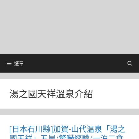
選單
湯之國天祥溫泉介紹
[日本石川縣]加賀-山代温泉「湯之
國天祥」五星/驚嚇經驗/一泊二食