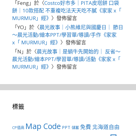
「
Feng
」於〈
Costco好市多｜PITA皮塔餅 口袋
餅｜10款搭配 不重複吃法天天吃不膩《家家 x「
MURMUR」經》
〉發佈留言
「
YO
」於〈
晨光故事｜小熊維尼與國慶日｜ 節日
～晨光活動/繪本PPT/學習單/導讀/手作《家家
x「 MURMUR」經》
〉發佈留言
「
N
」於〈
晨光故事｜是蝸牛先開始的｜ 反省～
晨光活動/繪本PPT/學習單/導讀/活動《家家 x「
MURMUR」經》
〉發佈留言
標籤
Map Code
免費
北海道自由
PPT
CP值高
儲蓄