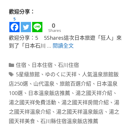
歡迎分享：
5
0
Shares
歡迎分享：5 5Shares這次日本旅遊「狂人」來
到了「日本石川 …
閱讀全文
分
住宿
、
日本住宿
、
石川住宿
類
標
5星級旅館
、
ゆのくに天祥
、
人氣溫泉旅館飯
籤
店250選
、
山代温泉
、
旅館百選介紹
、
日本温泉
100選
、
日本溫泉飯店推薦
、
湯之國天祥介紹
、
湯之國天祥免費活動
、
湯之國天祥房間介紹
、
湯
之國天祥溫泉介紹
、
湯之國天祥溫泉飯店
、
湯之
國天祥美食
、
石川縣住宿溫泉飯店推薦