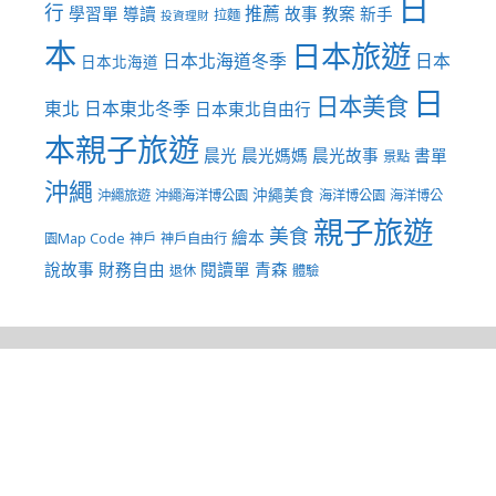
日
行
推薦
學習單
導讀
故事
教案
新手
拉麵
投資理財
本
日本旅遊
日本北海道冬季
日本
日本北海道
日
日本美食
東北
日本東北冬季
日本東北自由行
本親子旅遊
晨光
晨光媽媽
晨光故事
書單
景點
沖繩
沖繩美食
沖繩旅遊
沖繩海洋博公園
海洋博公園
海洋博公
親子旅遊
美食
繪本
園Map Code
神戶
神戶自由行
說故事
財務自由
閱讀單
青森
退休
體驗