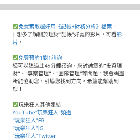
免費索取超好用《記帳+財務分析》檔案
。
| 想多了解關於理財"記帳"好處的影片，可看
影
片
。
免費預約1對1諮詢
您可以透過此45分鐘諮詢，來討論您的"投資理
財"、"專案管理"、"團隊管理"等問題。我會竭盡
所能協助您，引導您找到方向。希望能幫助到
您！
玩樂狂人其他連結
YouTube"玩樂狂人"頻道
"玩樂狂人"FB
"玩樂狂人"IG
"玩樂狂人"Twitter