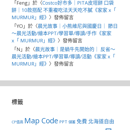
「
Feng
」於〈
Costco好市多｜PITA皮塔餅 口袋
餅｜10款搭配 不重複吃法天天吃不膩《家家 x「
MURMUR」經》
〉發佈留言
「
YO
」於〈
晨光故事｜小熊維尼與國慶日｜ 節日
～晨光活動/繪本PPT/學習單/導讀/手作《家家
x「 MURMUR」經》
〉發佈留言
「
N
」於〈
晨光故事｜是蝸牛先開始的｜ 反省～
晨光活動/繪本PPT/學習單/導讀/活動《家家 x「
MURMUR」經》
〉發佈留言
標籤
Map Code
免費
北海道自由
PPT
CP值高
儲蓄