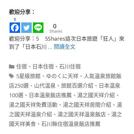
歡迎分享：
5
0
Shares
歡迎分享：5 5Shares這次日本旅遊「狂人」來
到了「日本石川 …
閱讀全文
分
住宿
、
日本住宿
、
石川住宿
類
標
5星級旅館
、
ゆのくに天祥
、
人氣溫泉旅館飯
籤
店250選
、
山代温泉
、
旅館百選介紹
、
日本温泉
100選
、
日本溫泉飯店推薦
、
湯之國天祥介紹
、
湯之國天祥免費活動
、
湯之國天祥房間介紹
、
湯
之國天祥溫泉介紹
、
湯之國天祥溫泉飯店
、
湯之
國天祥美食
、
石川縣住宿溫泉飯店推薦