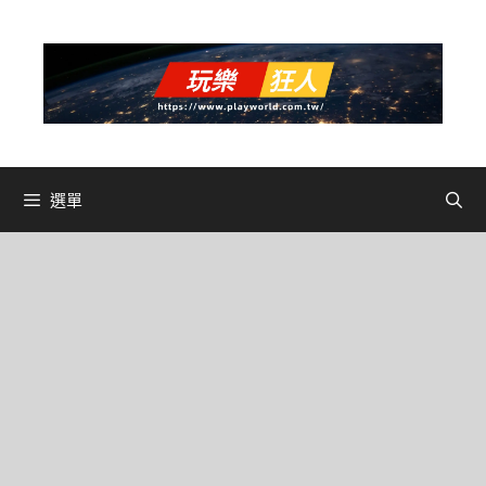
跳
至
主
要
內
容
選單