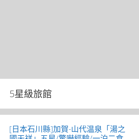
5星級旅館
[日本石川縣]加賀-山代温泉「湯之
國天祥」五星/驚嚇經驗/一泊二食