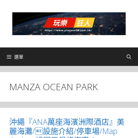
跳
至
主
要
內
容
選單
MANZA OCEAN PARK
沖繩『ANA萬座海濱洲際酒店』美
麗海灘/設施介紹/停車場/Map