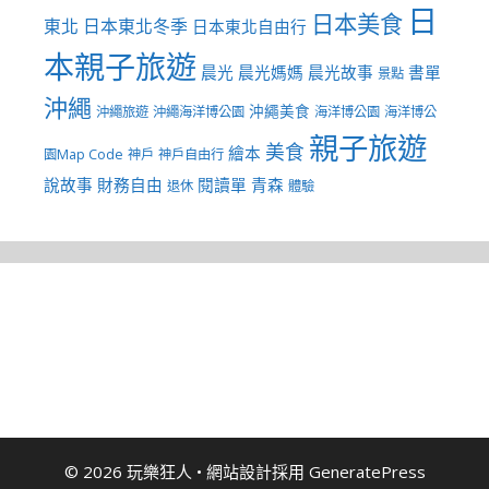
日
日本美食
東北
日本東北冬季
日本東北自由行
本親子旅遊
晨光
晨光媽媽
晨光故事
書單
景點
沖繩
沖繩美食
沖繩旅遊
沖繩海洋博公園
海洋博公園
海洋博公
親子旅遊
美食
繪本
園Map Code
神戶
神戶自由行
說故事
財務自由
閱讀單
青森
退休
體驗
© 2026 玩樂狂人
• 網站設計採用
GeneratePress