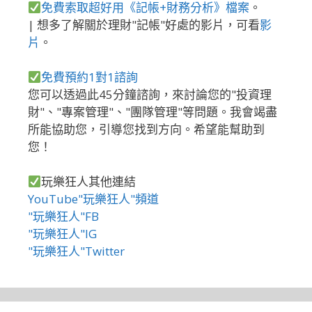
免費索取超好用《記帳+財務分析》檔案
。
| 想多了解關於理財"記帳"好處的影片，可看
影
片
。
免費預約1對1諮詢
您可以透過此45分鐘諮詢，來討論您的"投資理
財"、"專案管理"、"團隊管理"等問題。我會竭盡
所能協助您，引導您找到方向。希望能幫助到
您！
玩樂狂人其他連結
YouTube"玩樂狂人"頻道
"玩樂狂人"FB
"玩樂狂人"IG
"玩樂狂人"Twitter