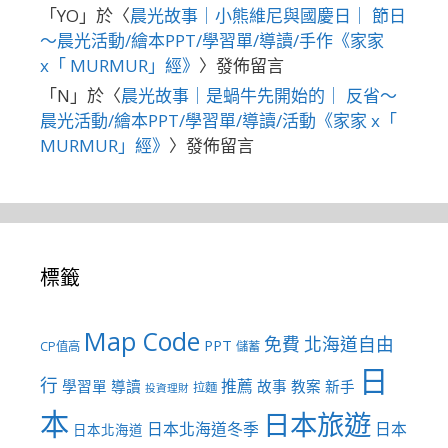
「
YO
」於〈
晨光故事｜小熊維尼與國慶日｜ 節日
～晨光活動/繪本PPT/學習單/導讀/手作《家家
x「 MURMUR」經》
〉發佈留言
「
N
」於〈
晨光故事｜是蝸牛先開始的｜ 反省～
晨光活動/繪本PPT/學習單/導讀/活動《家家 x「
MURMUR」經》
〉發佈留言
標籤
Map Code
免費
北海道自由
PPT
CP值高
儲蓄
日
行
推薦
學習單
導讀
故事
教案
新手
拉麵
投資理財
本
日本旅遊
日本北海道冬季
日本
日本北海道