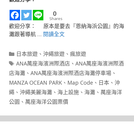
0
Shares
歡迎分享： 原本是要去『恩納海浜公園』的海
灘跟著導航 …
閱讀全文
分
日本旅遊
、
沖繩旅遊
、
瘋旅遊
類
標
ANA萬座海濱洲際酒店
、
ANA萬座海濱洲際酒
籤
店海灘
、
ANA萬座海濱洲際酒店海灘停車場
、
MANZA OCEAN PARK
、
Map Code
、
日本
、
沖
繩
、
沖繩美麗海灘
、
海上設施
、
海灘
、
萬座海洋
公園
、
萬座海洋公園票價