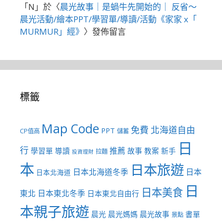
「
N
」於〈
晨光故事｜是蝸牛先開始的｜ 反省～
晨光活動/繪本PPT/學習單/導讀/活動《家家 x「
MURMUR」經》
〉發佈留言
標籤
Map Code
免費
北海道自由
PPT
CP值高
儲蓄
日
行
推薦
學習單
導讀
故事
教案
新手
拉麵
投資理財
本
日本旅遊
日本北海道冬季
日本
日本北海道
日
日本美食
東北
日本東北冬季
日本東北自由行
本親子旅遊
晨光
晨光媽媽
晨光故事
書單
景點