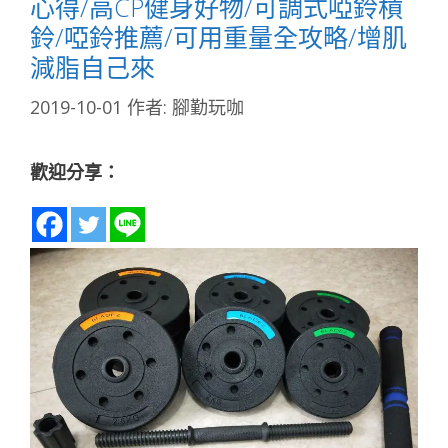
心得/高CP健身好物/可調式啞鈴槓
鈴/啞鈴推薦/可用重量全攻略/增肌
減脂自己來
2019-10-01
作者:
腳勤玩咖
歡迎分享：