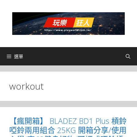
跳
至
主
要
內
容
選單
workout
【瘋開箱】 BLADEZ BD1 Plus 槓鈴
啞鈴兩用組合 25KG 開箱分享/使用