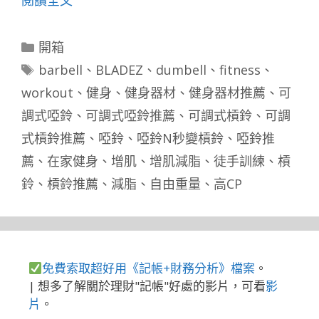
分
開箱
類
標
barbell
、
BLADEZ
、
dumbell
、
fitness
、
籤
workout
、
健身
、
健身器材
、
健身器材推薦
、
可
調式啞鈴
、
可調式啞鈴推薦
、
可調式槓鈴
、
可調
式槓鈴推薦
、
啞鈴
、
啞鈴N秒變槓鈴
、
啞鈴推
薦
、
在家健身
、
增肌
、
增肌減脂
、
徒手訓練
、
槓
鈴
、
槓鈴推薦
、
減脂
、
自由重量
、
高CP
免費索取超好用《記帳+財務分析》檔案
。
| 想多了解關於理財"記帳"好處的影片，可看
影
片
。