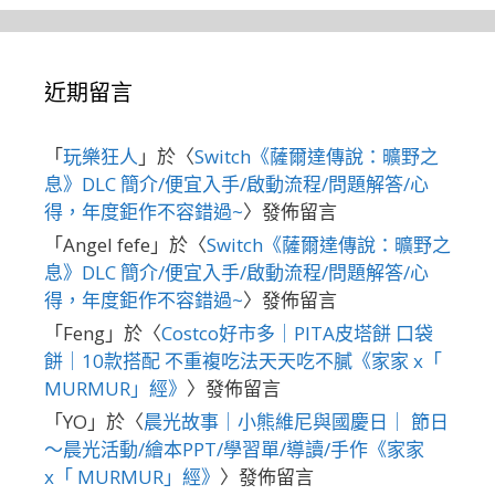
近期留言
「
玩樂狂人
」於〈
Switch《薩爾達傳說：曠野之
息》DLC 簡介/便宜入手/啟動流程/問題解答/心
得，年度鉅作不容錯過~
〉發佈留言
「
Angel fefe
」於〈
Switch《薩爾達傳說：曠野之
息》DLC 簡介/便宜入手/啟動流程/問題解答/心
得，年度鉅作不容錯過~
〉發佈留言
「
Feng
」於〈
Costco好市多｜PITA皮塔餅 口袋
餅｜10款搭配 不重複吃法天天吃不膩《家家 x「
MURMUR」經》
〉發佈留言
「
YO
」於〈
晨光故事｜小熊維尼與國慶日｜ 節日
～晨光活動/繪本PPT/學習單/導讀/手作《家家
x「 MURMUR」經》
〉發佈留言